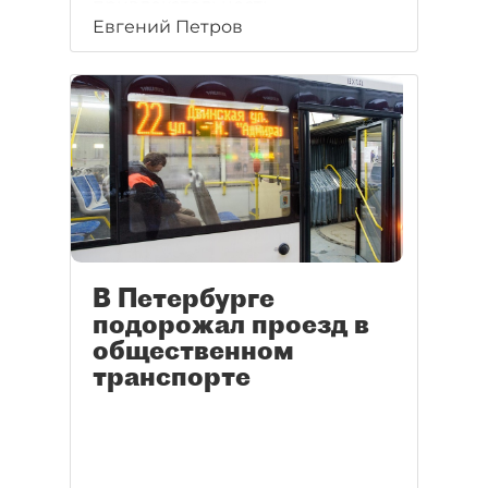
привлекательность
Евгений Петров
для 1,4 млн держателей.
Смольному придётся
продумывать новые
маркетинговые ходы
для продвижения продукта.
В Петербурге
подорожал проезд в
общественном
транспорте