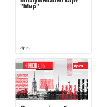
обслуживание карт
"Мир"
dp.ru