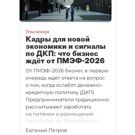
Тема номера
Кадры для новой
экономики и сигналы
по ДКП: что бизнес
ждёт от ПМЭФ-2026
От ПМЭФ–2026 бизнес в первую
очередь ждёт ответа на вопрос
о том, когда ослабят денежно–
кредитную политику (ДКП).
Предприниматели традиционно
рассчитывают заработать
на питании и размещении
гостей. Сам же Петербург в 2
раза увеличил расходы
Евгений Петров