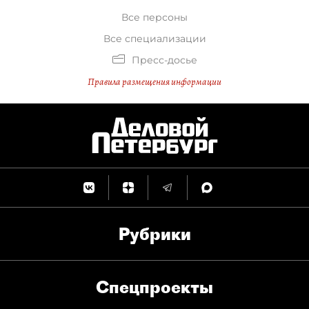
Все персоны
Все специализации
Пресс-досье
Правила размещения информации
Рубрики
Спец­проекты