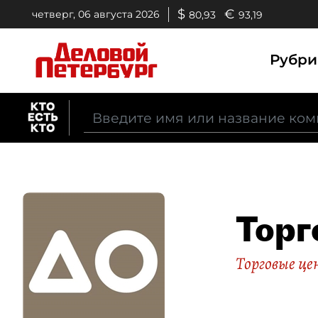
$
€
четверг, 06 августа 2026
80,93
93,19
Рубр
Торг
Торговые ц