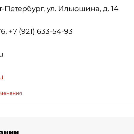
т-Петербург
,
ул. Ильюшина, д. 14
76, +7 (921) 633-54-93
u
ru
зменения
ании