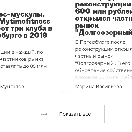
реконструкции
600 млн рубле
ес–мускулы.
открылся част
Mytimefitness
рынок
ет три клуба в
"Долгоозерный
бурге в 2019
В Петербурге после
реконструкции откры
ции в каждый, по
частный рынок
участников рынка,
"Долгоозерный". В его
оставлять до 85 млн
обновление собствен
вложили 600 млн рубл
Менять формат плани
 Мунгалов
Марина Васильева
и на городских рынках,
это приводит только
к конфликтам с опера
Показать все