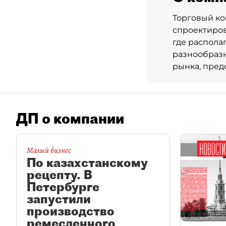
Торговый ко
спроектиров
где распола
разнообразн
рынка, пред
ДП о компании
Малый бизнес
По казахстанскому
рецепту. В
Петербурге
запустили
производство
ремесленного