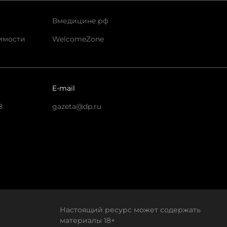
Вмедицине.рф
имости
WelcomeZone
E-mail
8
gazeta@dp.ru
Настоящий ресурс может содержать
материалы 18+