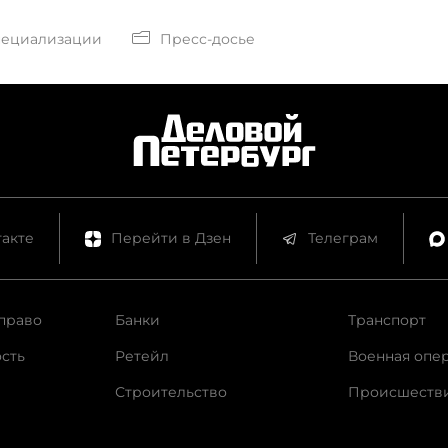
пециализации
Пресс-досье
акте
Перейти в Дзен
Телеграм
право
Банки
Транспорт
сть
Ретейл
Военная опе
Строительство
Происшеств