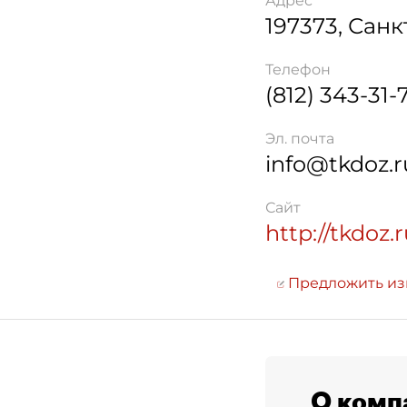
Адрес
197373
,
Санк
Телефон
(812) 343-31-
Эл. почта
info@tkdoz.r
Сайт
http://tkdoz.
Предложить и
О комп