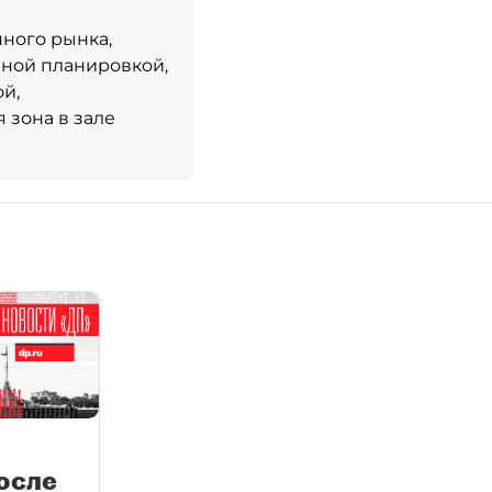
ного рынка,
чной планировкой,
й,
зона в зале
осле