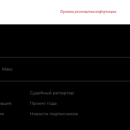
Правила размещения информации
Макс
Судебный репортер
рация
Проект года
ия
Новости подписчиков