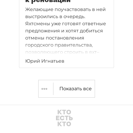
Желающие поучаствовать в ней
выстроились в очередь.
Яхтсмены уже готовят ответные
предложения и хотят добиться
отмены постановления
городского правительства,
позволяющего строить в яхт–
клубах рестораны и гостиницы.
Юрий Игнатьев
Показать все