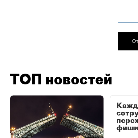
От
ТОП новостей
Кажд
сотр
перех
фиши