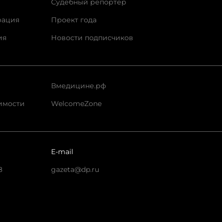
Судебный репортер
рация
Проект года
ия
Новости подписчиков
Вмедицине.рф
имости
WelcomeZone
E-mail
8
gazeta@dp.ru