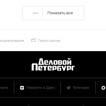
Показать все
пециализации
Пресс-досье
акте
Перейти в Дзен
Телеграм