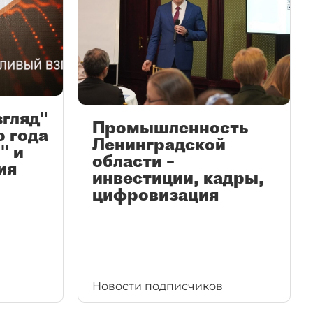
згляд"
Промышленность
ю года
Ленинградской
" и
области –
ия
инвестиции, кадры,
цифровизация
Новости подписчиков