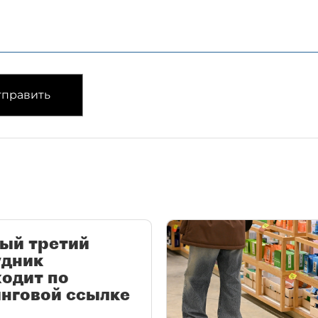
править
ый третий
удник
одит по
нговой ссылке