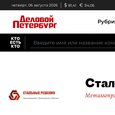
$
€
четверг, 06 августа 2026
81,41
94,06
Рубр
Стал
Металлопр