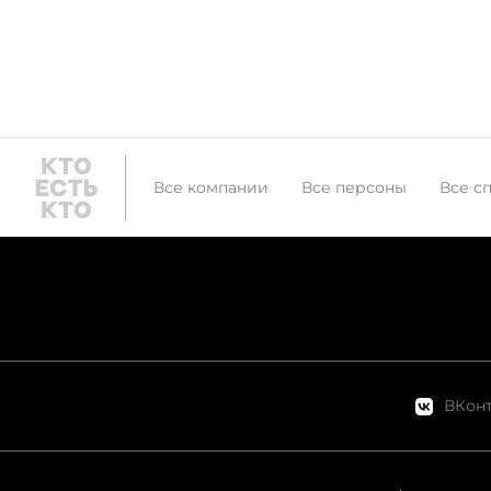
Все компании
Все персоны
Все с
ВКонт