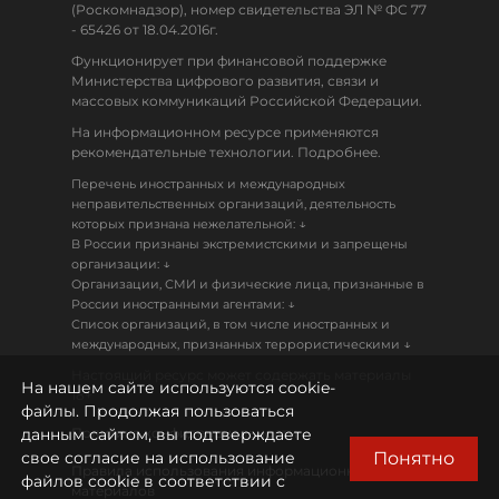
(Роскомнадзор), номер свидетельства ЭЛ № ФС 77
- 65426 от 18.04.2016г.
Функционирует при финансовой поддержке
Министерства цифрового развития, связи и
массовых коммуникаций Российской Федерации.
На информационном ресурсе применяются
рекомендательные технологии. Подробнее.
Перечень иностранных и международных
неправительственных организаций, деятельность
↓
которых признана нежелательной:
В России признаны экстремистскими и запрещены
↓
организации:
Организации, СМИ и физические лица, признанные в
↓
России иностранными агентами:
Список организаций, в том числе иностранных и
↓
международных, признанных террористическими
Настоящий ресурс может содержать материалы
На нашем сайте используются cookie-
18+
файлы. Продолжая пользоваться
данным сайтом, вы подтверждаете
Политика конфиденциальности
Понятно
свое согласие на использование
Правила использования информационных
файлов cookie в соответствии с
материалов