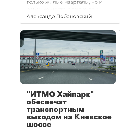
только жилые кварталы, но и
рабочие места, а также всю
Александр Лобановский
необходимую инфраструктуру.
"ИТМО Хайпарк"
обеспечат
транспортным
выходом на Киевское
шоссе