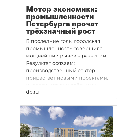
Мотор экономики:
промышленности
Петербурга прочат
трёхзначный рост
В последние годы городская
промышленность совершила
мощнейший рывок в развитии.
Результат осязаем:
производственный сектор
прирастает новыми проектами,
инвестициями и рабочими
dp.ru
местами.