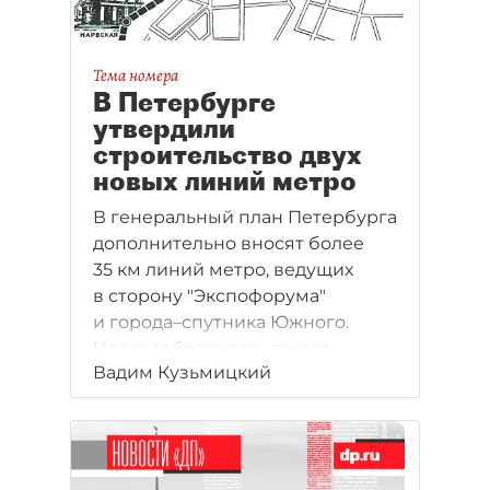
Тема номера
В Петербурге
утвердили
строительство двух
новых линий метро
В генеральный план Петербурга
дополнительно вносят более
35 км линий метро, ведущих
в сторону "Экспофорума"
и города–спутника Южного.
Целесообразность такого
Вадим Кузьмицкий
выбора направления
для развития не вполне
очевидна.