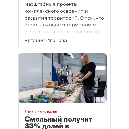
масштабные проекты
комплексного освоения и
развития территорий. О том, что
стоит за модным термином и
его составляющими, говорили
участники круглого стола,
Евгения Иванова
организованного "Деловым
Петербургом".
Промышленность
Смольный получит
33% долей в