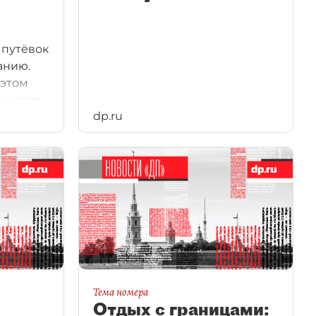
 путёвок
анию.
 этом
ычного,
dp.ru
Тема номера
Отдых с границами: