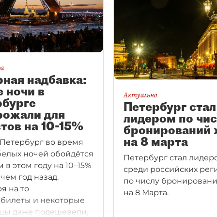
ра
ная надбавка:
 ночи в
Актуально
рбурге
Петербург стал
рожали для
лидером по чи
тов на 10-15%
бронирований 
на 8 марта
 Петербург во время
белых ночей обойдётся
Петербург стал лидер
 в этом году на 10–15%
среди российских рег
чем год назад.
по числу бронирован
я на то
на 8 Марта.
абилеты и некоторые
цы даже подешевели,