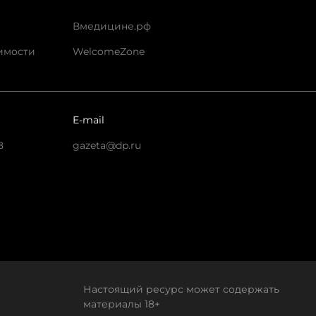
Вмедицине.рф
имости
WelcomeZone
E-mail
8
gazeta@dp.ru
Настоящий ресурс может содержать
материалы 18+