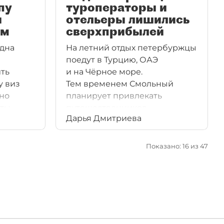
пу
туроператоры и
ы
отельеры лишились
ым
сверхприбылей
одна
На летний отдых петербуржцы
поедут в Турцию, ОАЭ
ть
и на Чёрное море.
у виз
Тем временем Смольный
но
планирует привлекать
ёты
путешественников
Дарья Дмитриева
ы
из дружественных стран,
.
но хочет ввести налоговый
ься
сбор для иностранцев.
Показано: 16 из 47
же