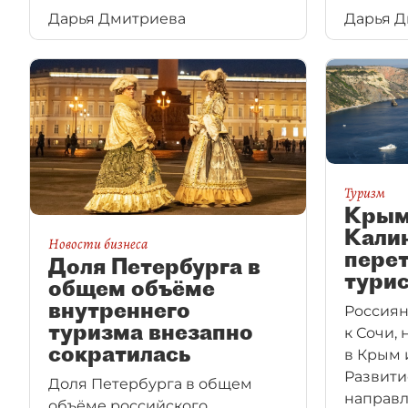
люди пр
Дарья Дмитриева
Дарья 
букваль
Туризм
Крым
Кали
Новости бизнеса
пере
Доля Петербурга в
турис
общем объёме
внутреннего
Россиян
туризма внезапно
к Сочи, 
сократилась
в Крым 
Развити
Доля Петербурга в общем
направл
объёме российского