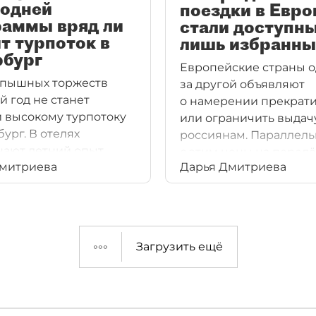
годней
поездки в Евро
раммы вряд ли
стали доступн
т турпоток в
лишь избранн
рбург
Европейские страны 
 пышных торжеств
за другой объявляют
й год не станет
о намерении прекрати
 высокому турпотоку
или ограничить выдач
ург. В отелях
россиянам. Параллель
ают летний опыт
с этим цены на перел
Дмитриева
Дарья Дмитриева
ют
становятся недоступн
топроцентной
для путешественников
и номеров.
Тем не менее прорват
в Европу многим всё 
удаётся.
Загрузить ещё