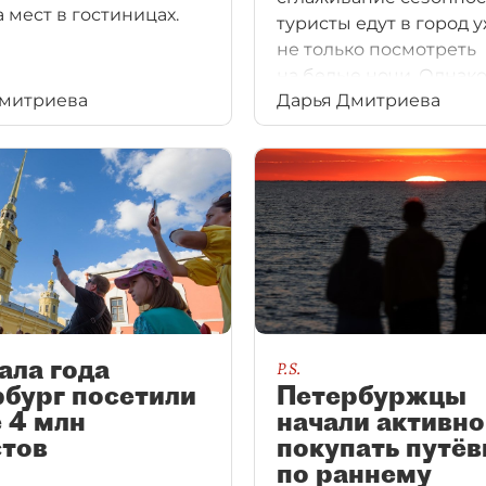
 мест в гостиницах.
туристы едут в город 
не только посмотреть
на белые ночи. Однако
Дмитриева
Дарья Дмитриева
зарабатывать на этом 
год, бизнесу нужно р
предложение.
ала года
P.S.
бург посетили
Петербуржцы
 4 млн
начали активно
стов
покупать путёв
по раннему