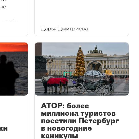
уже
, чтобы
Дарья Дмитриева
круглый
асширять
АТОР: более
миллиона туристов
посетили Петербург
ки
в новогодние
каникулы