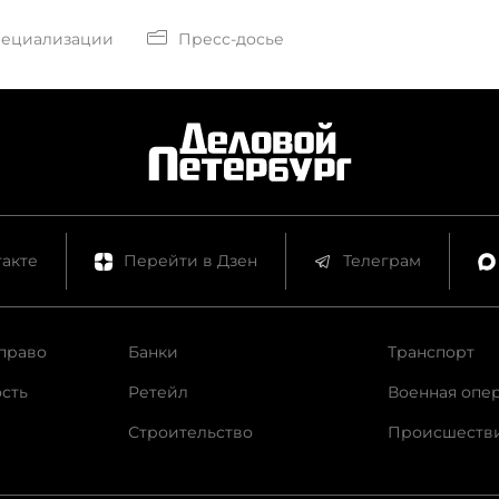
пециализации
Пресс-досье
акте
Перейти в Дзен
Телеграм
право
Банки
Транспорт
сть
Ретейл
Военная опе
Строительство
Происшеств