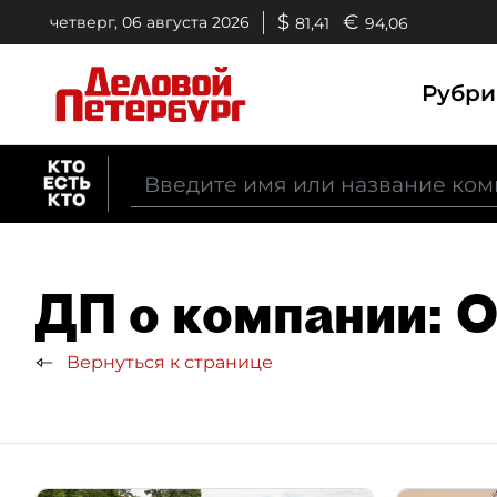
$
€
четверг, 06 августа 2026
81,41
94,06
Рубр
ДП о компании: O
Вернуться к странице