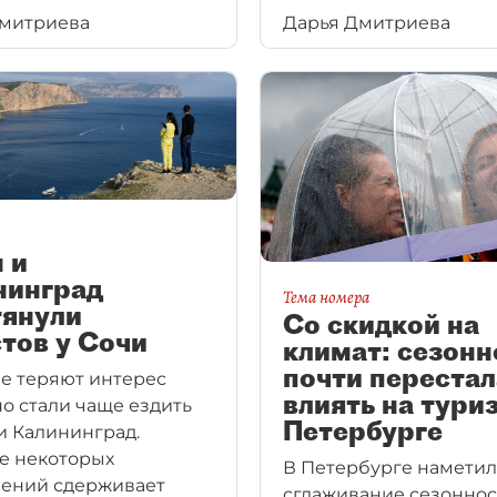
одолжают экономить
Дмитриева
Дарья Дмитриева
но на всём.
 и
нинград
Тема номера
тянули
Со скидкой на
тов у Сочи
климат: сезонн
почти перестал
е теряют интерес
влиять на тури
но стали чаще ездить
Петербурге
и Калининград.
е некоторых
В Петербурге наметил
ений сдерживает
сглаживание сезонно