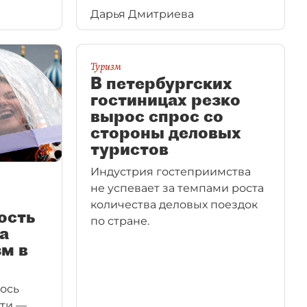
в Ленинградской области —
Дарья Дмитриева
66,8% (+8%).
Туризм
В петербургских
гостиницах резко
вырос спрос со
стороны деловых
туристов
Индустрия гостеприимства
не успевает за темпами роста
количества деловых поездок
ость
по стране.
а
зм в
ось
сти —