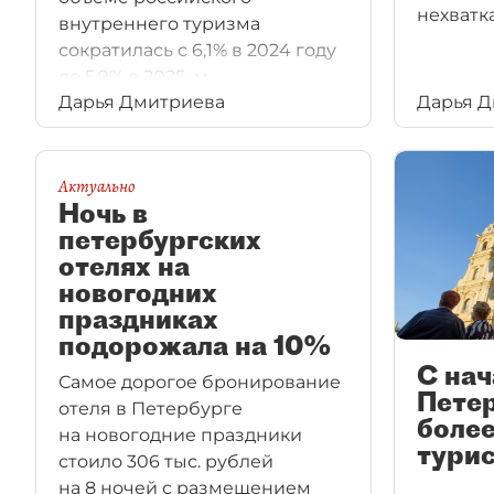
нехватка
внутреннего туризма
сократилась с 6,1% в 2024 году
до 5,9% в 2025–м.
Дарья Дмитриева
Дарья 
Актуально
Ночь в
петербургских
отелях на
новогодних
праздниках
подорожала на 10%
С нач
Самое дорогое бронирование
Петер
отеля в Петербурге
более
на новогодние праздники
тури
стоило 306 тыс. рублей
на 8 ночей с размещением