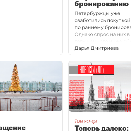
бронированию
Петербуржцы уже
озаботились покупкой
по раннему брониров
Однако спрос на них в
году немного ниже об
Дарья Дмитриева
а цены выше.
Тема номера
ащение
Теперь далеко: