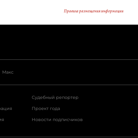
Правила размещения информации
Макс
Судебный репортер
рация
Проект года
ия
Новости подписчиков