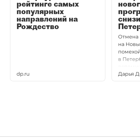
рейтинге самых
ново
популярных
прог
направлений на
снизи
Рождество
Пете
Отмена
на Новы
помехой
в Петерб
вспомин
dp.ru
Дарья 
и ожида
почти с
загрузк