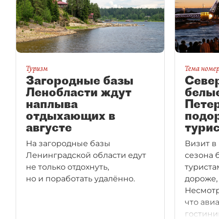
Туризм
Тема номе
Загородные базы
Север
Ленобласти ждут
белые
наплыва
Пете
отдыхающих в
подо
августе
турис
На загородные базы
Визит в
Ленинградской области едут
сезона 
не только отдохнуть,
туристам
но и поработать удалённо.
дороже, 
Несмотр
что ави
гостини