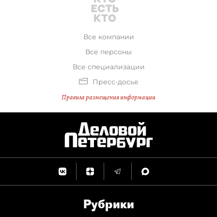
Все компании
Все персоны
Все специализации
Пресс-досье
Правила размещения информации
Рубрики