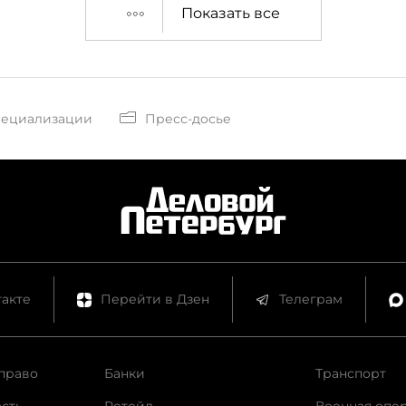
Показать все
пециализации
Пресс-досье
акте
Перейти в Дзен
Телеграм
право
Банки
Транспорт