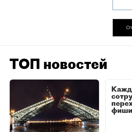
От
ТОП новостей
Кажд
сотр
перех
фиши