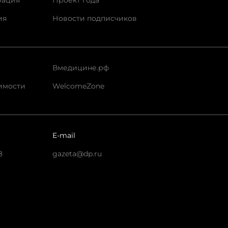
рация
Проект года
ия
Новости подписчиков
Вмедицине.рф
имости
WelcomeZone
E-mail
8
gazeta@dp.ru