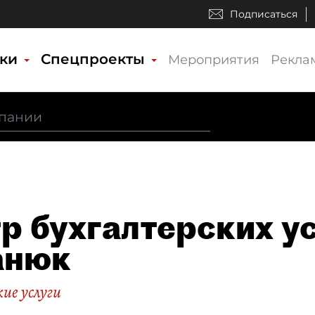
Подписаться
ики
Спецпроекты
Мероприятия
Рекла
р бухгалтерских у
анюк
ие услуги