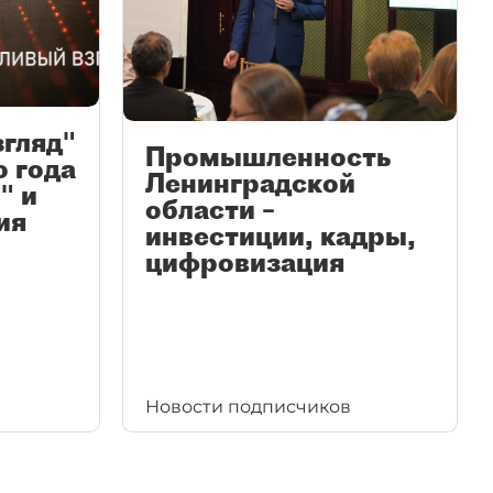
згляд"
Промышленность
ю года
Ленинградской
" и
области –
ия
инвестиции, кадры,
цифровизация
Новости подписчиков