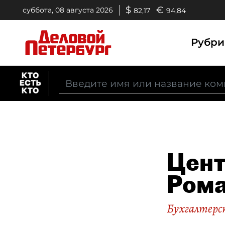
$
€
суббота, 08 августа 2026
82,17
94,84
Рубр
Цент
Ром
Бухгалтерск