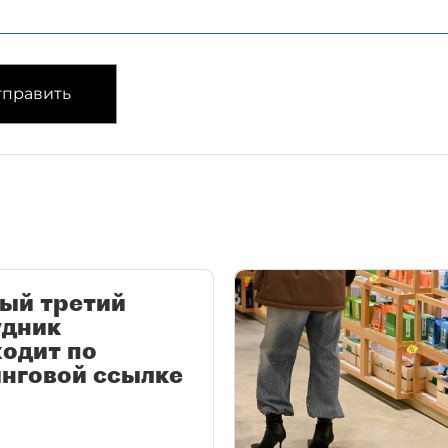
править
ый третий
удник
одит по
нговой ссылке