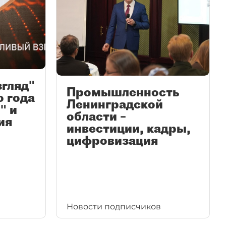
згляд"
Промышленность
ю года
Ленинградской
" и
области –
ия
инвестиции, кадры,
цифровизация
Новости подписчиков