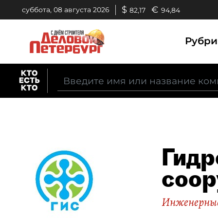
$
€
суббота, 08 августа 2026
82,17
94,84
Рубр
Гидр
соор
Инженерные