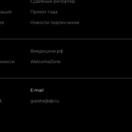
Судебный репортер
рация
Проект года
ия
Новости подписчиков
Вмедицине.рф
имости
WelcomeZone
E-mail
8
gazeta@dp.ru