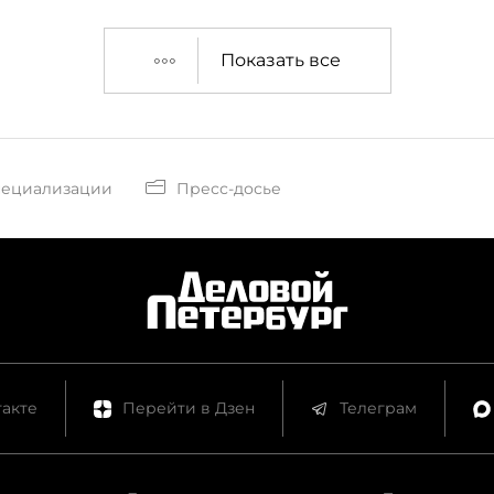
Показать все
пециализации
Пресс-досье
акте
Перейти в Дзен
Телеграм