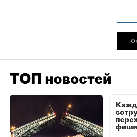
От
ТОП новостей
Кажд
сотр
перех
фиши