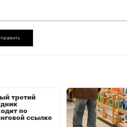
править
ый третий
удник
одит по
нговой ссылке