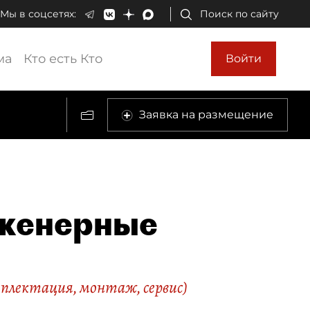
Мы в соцсетях:
Поиск по сайту
ма
Кто есть Кто
Войти
Заявка на размещение
нженерные
плектация, монтаж, сервис)