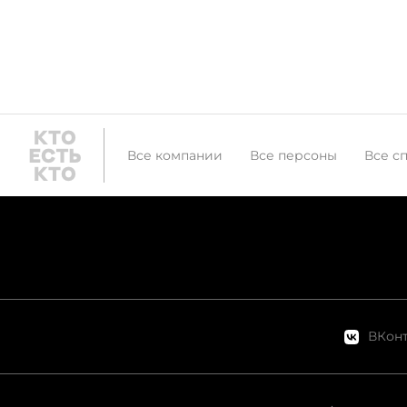
Все компании
Все персоны
Все с
ВКонт