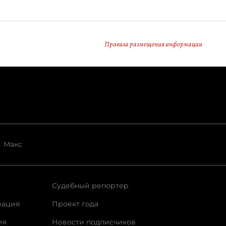
Правила размещения информации
Макс
Судебный репортер
рация
Проект года
ия
Новости подписчиков