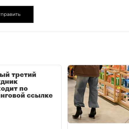
править
ый третий
удник
одит по
нговой ссылке