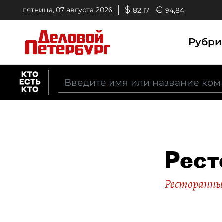
$
€
пятница, 07 августа 2026
82,17
94,84
Рубр
Рест
Ресторанны