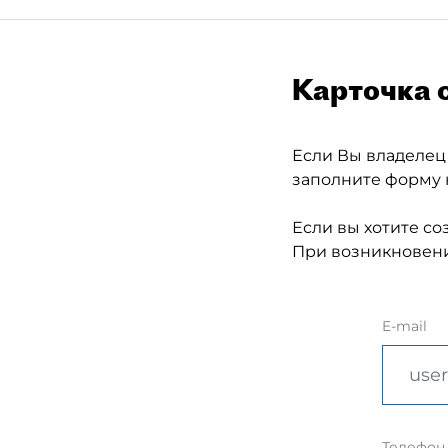
Карточка 
Если Вы владелец
заполните форму 
Если вы хотите со
При возникновени
E-mail
Телефон