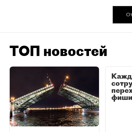
От
ТОП новостей
Кажд
сотр
перех
фиши