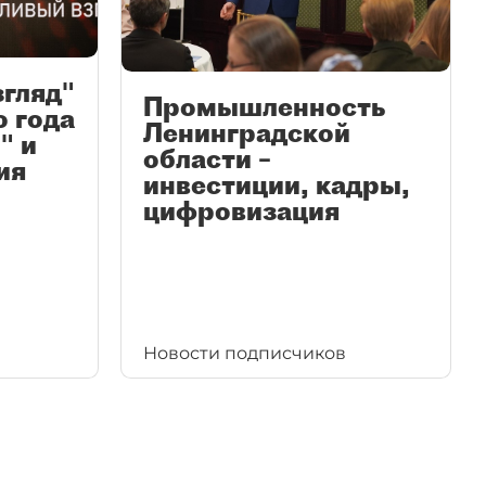
згляд"
Промышленность
ю года
Ленинградской
" и
области –
ия
инвестиции, кадры,
цифровизация
Новости подписчиков