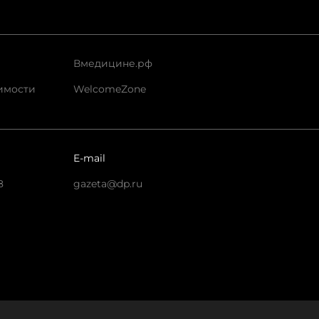
Вмедицине.рф
имости
WelcomeZone
E-mail
8
gazeta@dp.ru