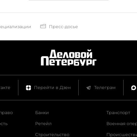
пециализации
Пресс-досье
акте
Перейти в Дзен
Телеграм
право
Банки
Транспорт
сть
Ретейл
Военная опе
Строительство
Происшеств