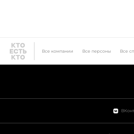
Все компании
Все персоны
Все с
ВКонт