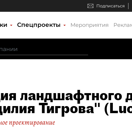
Подписаться
ики
Спецпроекты
Мероприятия
Рекла
ия ландшафтного 
илия Тигрова" (Luci
ое проектирование