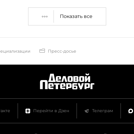
Показать все
пециализации
Пресс-досье
акте
Перейти в Дзен
Телеграм