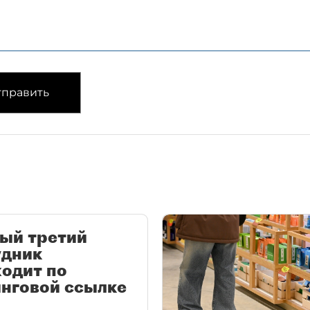
править
ый третий
удник
одит по
нговой ссылке