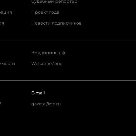
Судебный репортер
рация
Проект года
ия
Новости подписчиков
Вмедицине.рф
имости
WelcomeZone
E-mail
8
gazeta@dp.ru