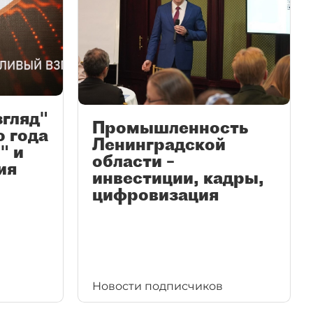
згляд"
Промышленность
ю года
Ленинградской
" и
области –
ия
инвестиции, кадры,
цифровизация
Новости подписчиков