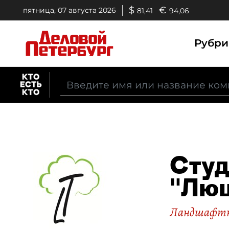
$
€
пятница, 07 августа 2026
81,41
94,06
Рубр
Студ
"Люц
Ландшафтн