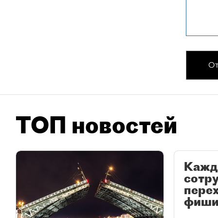
От
ТОП новостей
Кажд
сотр
перех
фиши