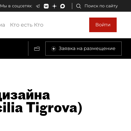
Мы в соцсетях:
Поиск по сайту
ма
Кто есть Кто
Войти
Заявка на размещение
дизайна
lia Tigrova)