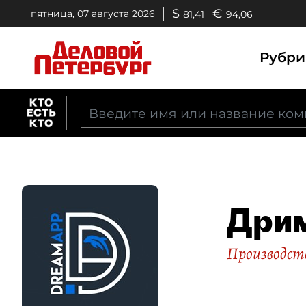
$
€
пятница, 07 августа 2026
81,41
94,06
Рубр
Дри
Производств