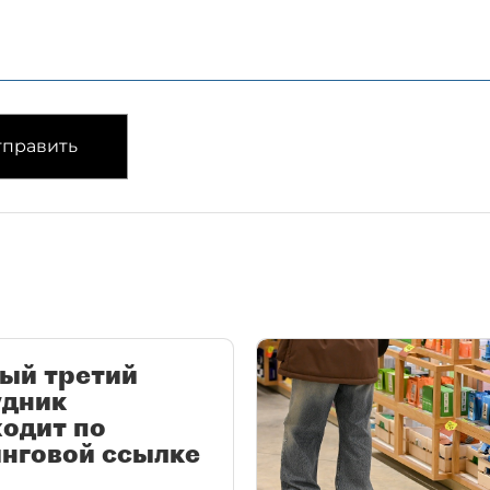
править
ый третий
удник
одит по
нговой ссылке