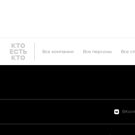
Все компании
Все персоны
Все с
ВКонт