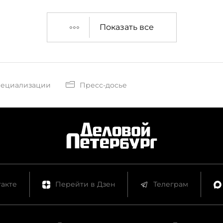
Показать все
пециализации
Пресс-досье
акте
Перейти в Дзен
Телеграм