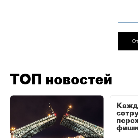
От
ТОП новостей
Кажд
сотр
перех
фиши