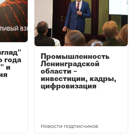
згляд"
Промышленность
ю года
Ленинградской
" и
области –
ия
инвестиции, кадры,
цифровизация
Новости подписчиков