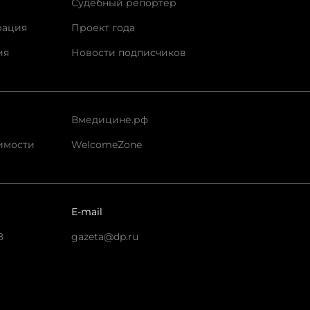
Судебный репортер
рация
Проект года
ия
Новости подписчиков
Вмедицине.рф
имости
WelcomeZone
E-mail
8
gazeta@dp.ru