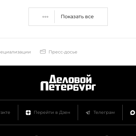
Показать все
пециализации
Пресс-досье
акте
Перейти в Дзен
Телеграм