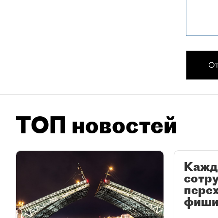
От
ТОП новостей
Кажд
сотр
перех
фиши