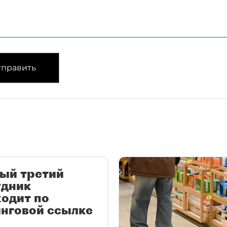
править
ый третий
удник
одит по
нговой ссылке