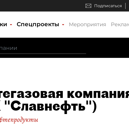
Подписаться
ики
Спецпроекты
Мероприятия
Рекла
егазовая компани
 "Славнефть")
ефтепродукты