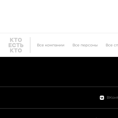
Все компании
Все персоны
Все с
ВКонт