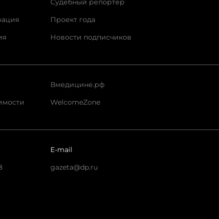
Судебный репортер
рация
Проект года
ия
Новости подписчиков
Вмедицине.рф
имости
WelcomeZone
E-mail
8
gazeta@dp.ru