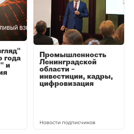
згляд"
Промышленность
ю года
Ленинградской
" и
области –
ия
инвестиции, кадры,
цифровизация
Новости подписчиков