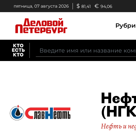
$
€
пятница, 07 августа 2026
81,41
94,06
Рубр
Нефт
(НГК
Нефть и н