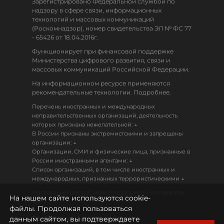
Зарегистрировано Федеральной службой по
надзору в сфере связи, информационных
технологий и массовых коммуникаций
(Роскомнадзор), номер свидетельства ЭЛ № ФС 77
- 65426 от 18.04.2016г.
Функционирует при финансовой поддержке
Министерства цифрового развития, связи и
массовых коммуникаций Российской Федерации.
На информационном ресурсе применяются
рекомендательные технологии. Подробнее.
Перечень иностранных и международных
неправительственных организаций, деятельность
↓
которых признана нежелательной:
В России признаны экстремистскими и запрещены
↓
организации:
Организации, СМИ и физические лица, признанные в
↓
России иностранными агентами:
Список организаций, в том числе иностранных и
↓
международных, признанных террористическими
Настоящий ресурс может содержать материалы
На нашем сайте используются cookie-
18+
файлы. Продолжая пользоваться
данным сайтом, вы подтверждаете
Политика конфиденциальности