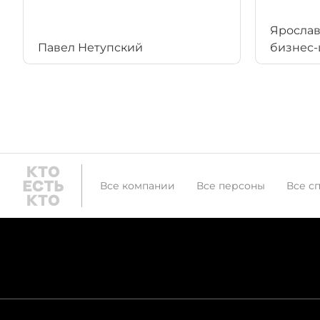
Ярослав 
Павел Нетупский
бизнес
Все компании
Все персоны
Все с