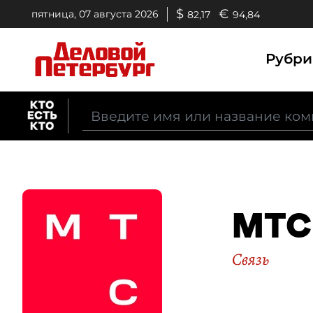
$
€
пятница, 07 августа 2026
82,17
94,84
Рубр
МТС
Связь