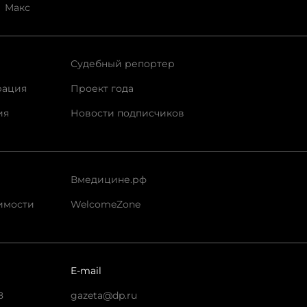
Макс
Судебный репортер
рация
Проект года
ия
Новости подписчиков
Вмедицине.рф
имости
WelcomeZone
E-mail
8
gazeta@dp.ru