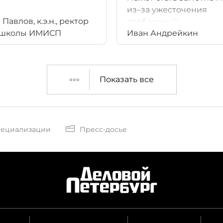
из–за ужесточения
Павлов, к.э.н., ректор
требований
-школы ИМИСП
Иван Андрейкин
к лицензированию
операторов связи.
Показать все
пециализации
Пресс-досье