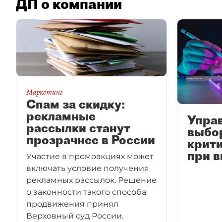
ДП о компании
Маркетинг
Спам за скидку:
рекламные
Упра
рассылки станут
выбор
прозрачнее в России
крит
при 
Участие в промоакциях может
включать условие получения
рекламных рассылок. Решение
о законности такого способа
продвижения принял
Верховный суд России.