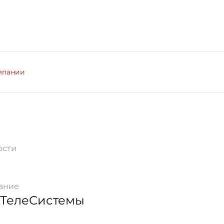
мпании
ости
ание
ТелеСистемы