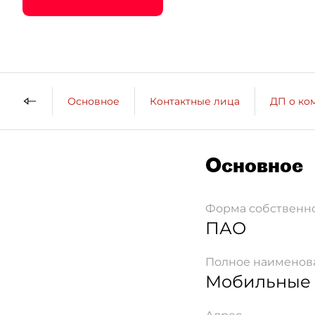
Основное
Контактные лица
ДП о ко
Основное
Форма собственн
ПАО
Полное наименов
Мобильные 