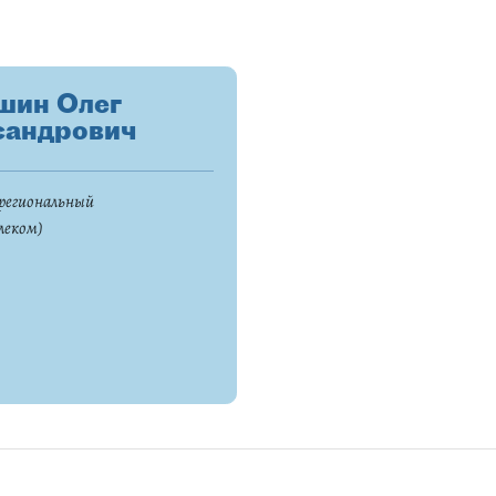
шин Олег
сандрович
егиональный
леком)