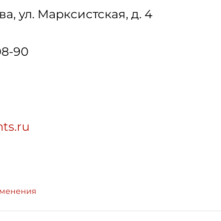
ва
,
ул. Марксистская, д. 4
08-90
ts.ru
зменения