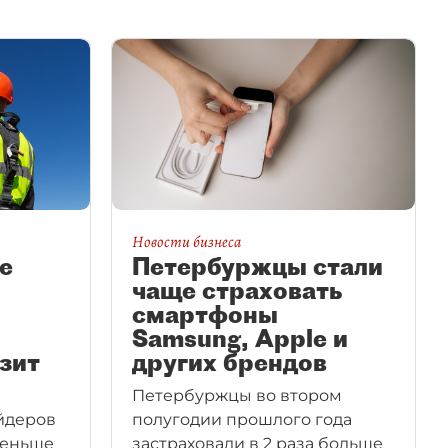
Новости бизнеса
е
Петербуржцы стали
чаще страховать
смартфоны
Samsung, Apple и
зит
других брендов
Петербуржцы во втором
айдеров
полугодии прошлого года
меньше
застраховали в 2 раза больше