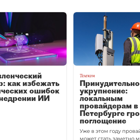
вленческий
Телеком
: как избежать
Принудительно
ических ошибок
укрупнение:
внедрении ИИ
локальным
провайдерам в
Петербурге гро
поглощение
Уже в этом году пров
может стать заметно 