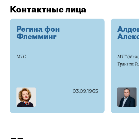
Контактные лица
Регина фон
Алдо
Флемминг
Алек
МТС
МТТ (Межр
ТранзитТе
03.09.1965