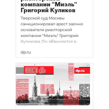
компании "Миэль"
Григорий Куликов
Тверской суд Москвы
санкционировал арест заочно
основателя риелторской
компании "Миэль" Григория
Куликова. Он обвиняется в
мошенничестве в крупном
dp.ru
размере в рамках
расследования дела о хищении
более 85,9 млн рублей у
инвесторов элитного поселка
"Барвиха-Вилладж".