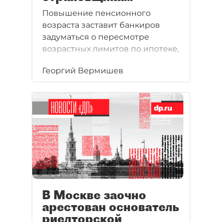
Повышение пенсионного
возраста заставит банкиров
задуматься о пересмотре
возрастных лимитов по ипотеке,
а к страховщикам приведет
Георгий Вермишев
новых клиентов — тех, кто хочет
накопить капитал и выйти
на пенсию досрочно.
В Москве заочно
арестован основатель
риелторской