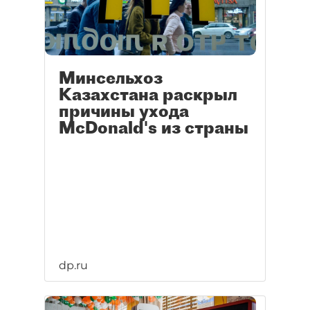
для них были бы куда выше.
Минсельхоз
Казахстана раскрыл
причины ухода
McDonald's из страны
dp.ru