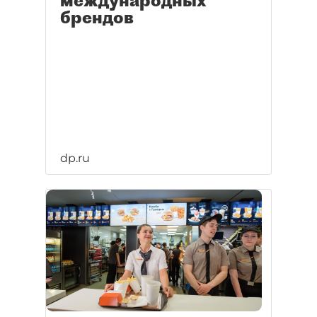
международных
брендов
dp.ru