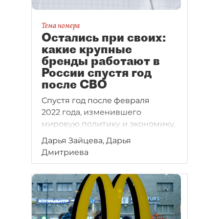
Тема номера
Остались при своих:
какие крупные
бренды работают в
России спустя год
после СВО
Спустя год после февраля
2022 года, изменившего
мировую политику и экономику,
ряд крупных международных
Дарья Зайцева, Дарья
брендов всё ещё продолжают
Дмитриева
работу в России. Некоторые
из них при этом вообще
не меняли свои бизнес–
процессы. Причины сугубо
прагматичные: риски в случае
ухода с российского рынка