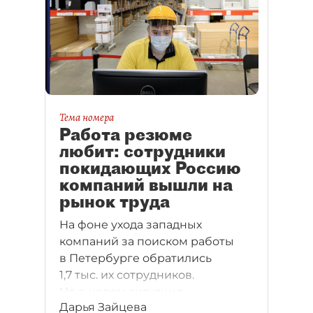
Тема номера
Работа резюме
любит: сотрудники
покидающих Россию
компаний вышли на
рынок труда
На фоне ухода западных
компаний за поиском работы
в Петербурге обратились
1,7 тыс. их сотрудников.
Но в целом ситуация
Дарья Зайцева
не критична, так как рабочие