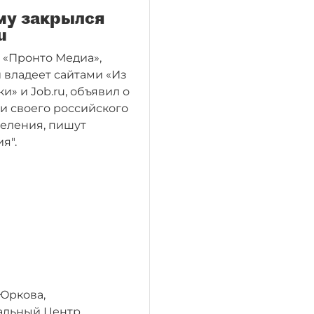
му закрылся
u
 «Пронто Медиа»,
 владеет сайтами «Из
ки» и Job.ru, объявил о
и своего российского
еления, пишут
я".
Юркова,
альный Центр