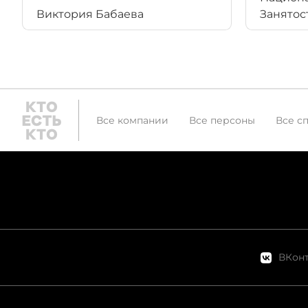
Виктория Бабаева
Занятос
Все компании
Все персоны
Все с
ВКонт