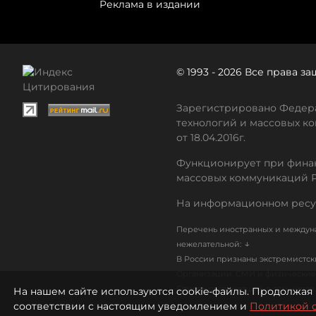
Реклама в издании
© 1993 - 2026 Все права 
Зарегистрировано Федера
технологий и массовых ко
от 18.04.2016г.
Функционирует при финан
массовых коммуникаций 
На информационном ресу
Перечень иностранных и междуна
↓
нежелательной:
В России признаны экстремистс
Организации, СМИ и физические 
Список организаций, в том числ
На нашем сайте используются cookie-файлы. Продолжая 
соответствии с настоящим уведомлением и
Политикой 