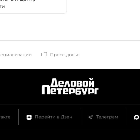
ти
пециализации
Пресс-досье
акте
Перейти в Дзен
Телеграм