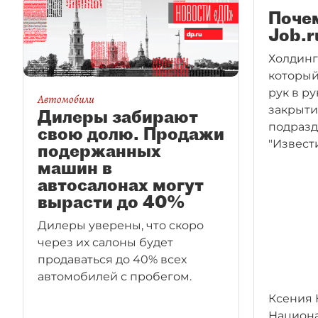
Поче
Job.r
Холдинг
который
рук в ру
Автомобили
закрыти
Дилеры забирают
подразд
свою долю. Продажи
"Извести
подержанных
машин в
автосалонах могут
вырасти до 40%
Дилеры уверены, что скоро
через их салоны будет
продаваться до 40% всех
автомобилей с пробегом.
Ксения 
Национ