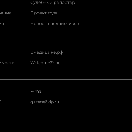
Судебный репортер
рация
Проект года
ия
Новости подписчиков
Вмедицине.рф
имости
WelcomeZone
E-mail
8
gazeta@dp.ru