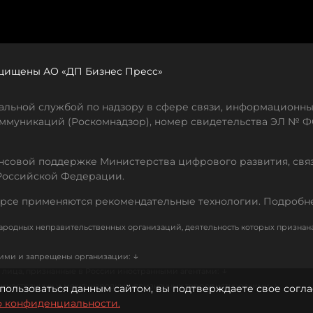
защищены АО «ДП Бизнес Пресс»
льной службой по надзору в сфере связи, информационны
ммуникаций (Роскомнадзор), номер свидетельства ЭЛ № ФС
совой поддержке Министерства цифрового развития, свя
Российской Федерации.
рсе применяются рекомендательные технологии. Подробн
родных неправительственных организаций, деятельность которых признан
↓
кими и запрещены организации:
↓
лица, признанные в России иностранными агентами:
↓
е иностранных и международных, признанных террористическими
пользоваться данным сайтом, вы подтверждаете свое согла
о конфиденциальности.