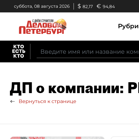
$
€
суббота, 08 августа 2026
82,17
94,84
Рубр
ДП о компании: 
Вернуться к странице