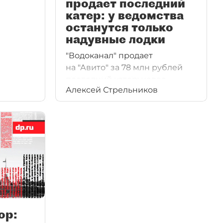
продает последний
катер: у ведомства
останутся только
надувные лодки
"Водоканал" продает
на "Авито" за 78 млн рублей
последний катер: новое
Алексей Стрельников
руководство избавляется
от наследства Феликса
Кармазинова. Останутся
только надувные лодки,
но на них до Валаама не дойти.
ор: