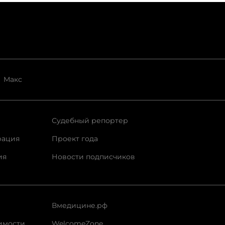
Макс
Судебный репортер
рация
Проект года
ия
Новости подписчиков
Вмедицине.рф
имости
WelcomeZone