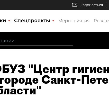
Подписаться
ики
Спецпроекты
Мероприятия
Рекла
ФБУЗ "Центр гигие
городе Санкт-Пете
бласти"