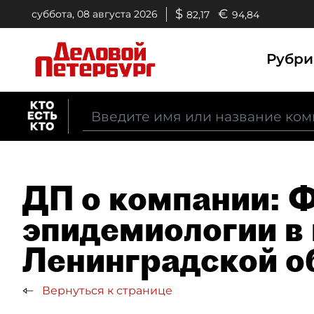
$
€
суббота, 08 августа 2026
82,17
94,84
Рубр
ДП о компании: 
эпидемиологии в 
Ленинградской о
Вернуться к странице