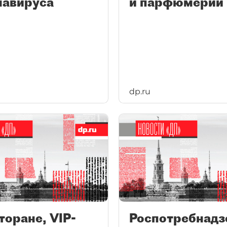
навируса
и парфюмерии
dp.ru
торане, VIP-
Роспотребнадз