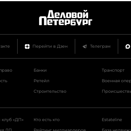
акте
Перейти в Дзен
Телеграм
право
Банки
Транспорт
сть
Ретейл
Военная опе
Строительство
Происшеств
 клуб «ДП»
Кто есть кто
Estateline
ия ДП
Рейтинг миллиардеров
База недвиж