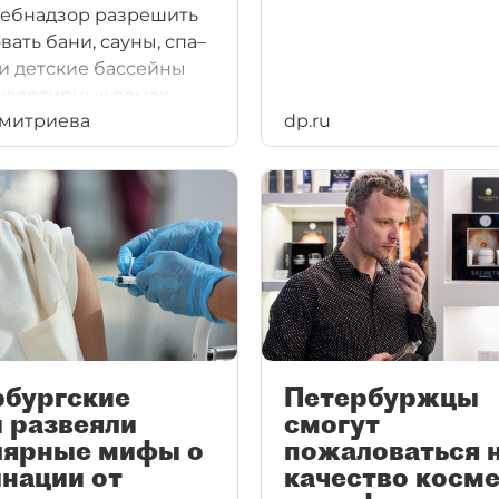
ебнадзор разрешить
вать бани, сауны, спа–
и детские бассейны
квартирных домах.
Дмитриева
dp.ru
рбургские
Петербуржцы
 развеяли
смогут
лярные мифы о
пожаловаться 
нации от
качество косм