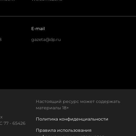
E-mail
8
gazeta@dp.ru
Настоящий ресурс может содержать
материалы 18+
х
Политика конфиденциальности
 77 - 65426
Правила использования