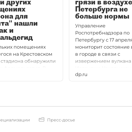
и других
грязи в воздух
щениях
Петербурга не
она для
больше нормы
ита" нашли
Управление
ак и
Роспотребнадзора по
альдегид
Петербургу с 17 апрел
льких помещениях
мониторит состояние 
гося на Крестовском
в городе в связи с
 стадиона обнаружили
извержением вулкана
и формальдегид. В
Исландии. Усилен мон
dp.ru
ый направлены письма
атмосферного воздуха
ванием устранить
восьми постах ведомст
ия.
пециализации
Пресс-досье