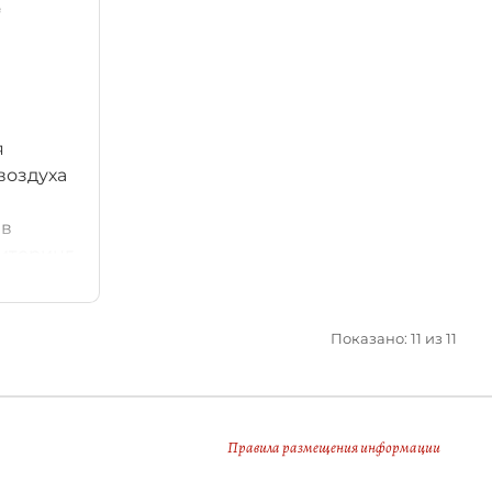
е
я
воздуха
 в
иторинг
 на
ва.
Показано: 11 из 11
Правила размещения информации