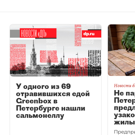
У одного из 69
Новости б
Не па
отравившихся едой
Пете
Greenbox в
пред
Петербурге нашли
узако
сальмонеллу
жилы
Предпр