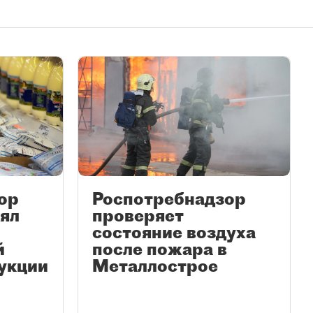
ор
Роспотребнадзор
ъял
проверяет
состояние воздуха
й
после пожара в
укции
Металлострое