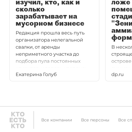
изучил, кто, как и
ложе 
сколько
поме
зарабатывает на
стади
мусорном бизнесе
"Зен
амми
Редакция прошла весь путь
форм
организатора нелегальной
свалки, от аренды
В неско
неприметного участка до
строяще
подбора пула постоянных
острове
клиентов, и теперь уверена:
аммиак 
Екатерина Голуб
dp.ru
это вполне доходный бизнес
Смольн
— с рентабельностью 65% и с
с требо
оборотами 6,5 млн рублей в
нарушен
год только с одной небольшой
свалкой.
Все компании
Все персоны
Все с