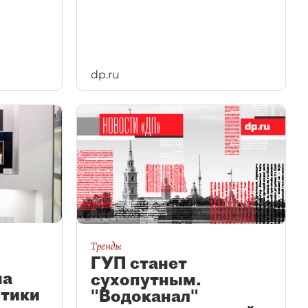
dp.ru
Тренды
ГУП станет
на
сухопутным.
етики
"Водоканал"