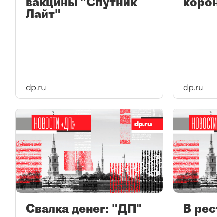
вакцины "Спутник
коро
Лайт"
dp.ru
dp.ru
Свалка денег: "ДП"
В рес