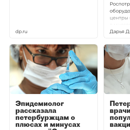
Роспотр
оборудо
центры 
в много
dp.ru
Дарья 
Эпидемиолог
Пете
рассказала
врачи
петербуржцам о
попу
плюсах и минусах
вакци