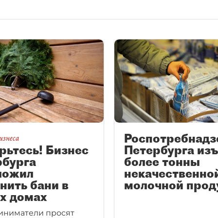
Роспотребнадз
изнеса
рьтесь! Бизнес
Петербурга из
рбурга
более тонны
ложил
некачественно
нить бани в
молочной прод
х домах
иниматели просят