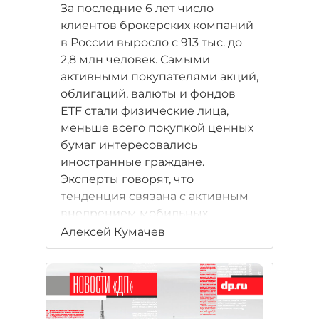
За последние 6 лет число
клиентов брокерских компаний
в России выросло с 913 тыс. до
2,8 млн человек. Самыми
активными покупателями акций,
облигаций, валюты и фондов
ETF стали физические лица,
меньше всего покупкой ценных
бумаг интересовались
иностранные граждане.
Эксперты говорят, что
тенденция связана с активным
внедрением мобильных
приложений для трейдинга и
Алексей Кумачев
снижением ставок по
банковским вкладам. В
ближайшей перспективе число
клиентов будет расти, но
застопорить процесс могут