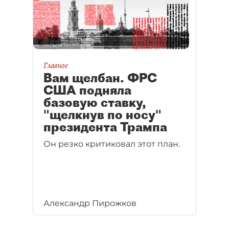
опасения инвесторов из-за
нестабильной экономической
ситуации в России, а также
ограничительные
законопроекты Госдумы.
Главное
Вам щелбан. ФРС
США подняла
базовую ставку,
"щелкнув по носу"
президента Трампа
Он резко критиковал этот план.
Александр Пирожков