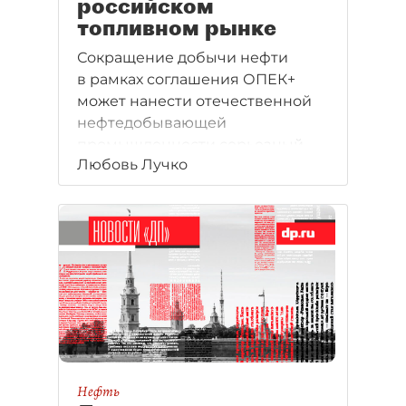
российском
топливном рынке
Сокращение добычи нефти
в рамках соглашения ОПЕК+
может нанести отечественной
нефтедобывающей
промышленности серьезный
Любовь Лучко
урон. Малые компании уже
покидают рынок, будучи
не в состоянии платить налоги.
Нефть