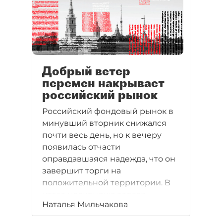
Добрый ветер
перемен накрывает
российский рынок
Российский фондовый рынок в
минувший вторник снижался
почти весь день, но к вечеру
появилась отчасти
оправдавшаяся надежда, что он
завершит торги на
положительной территории. В
итоге к закрытию торгов
Наталья Мильчакова
валютный индекс РТС прибавил
0,29%, а рублевый индекс