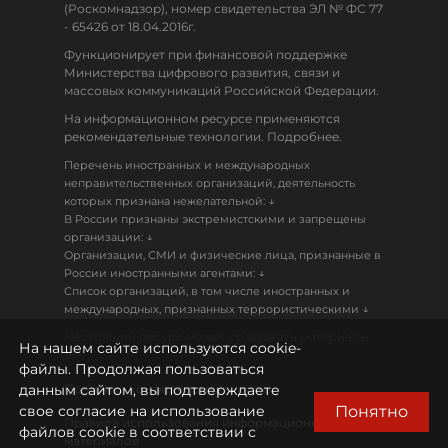
(Роскомнадзор), номер свидетельства ЭЛ № ФС 77
- 65426 от 18.04.2016г.
Функционирует при финансовой поддержке
Министерства цифрового развития, связи и
массовых коммуникаций Российской Федерации.
На информационном ресурсе применяются
рекомендательные технологии. Подробнее.
Перечень иностранных и международных
неправительственных организаций, деятельность
↓
которых признана нежелательной:
В России признаны экстремистскими и запрещены
↓
организации:
Организации, СМИ и физические лица, признанные в
↓
России иностранными агентами:
Список организаций, в том числе иностранных и
↓
международных, признанных террористическими
Настоящий ресурс может содержать материалы
На нашем сайте используются cookie-
18+
файлы. Продолжая пользоваться
данным сайтом, вы подтверждаете
Политика конфиденциальности
Понятно
свое согласие на использование
Правила использования информационных
файлов cookie в соответствии с
материалов