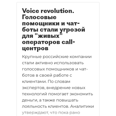
Мосбиржи не смог подорожать
Voice revolution.
вслед за своим «собратом» и
Голосовые
упал на 0,37%.
помощники и чат-
боты стали угрозой
для "живых"
операторов call-
центров
Крупные российские компании
стали активно использовать
голосовых помощников и чат-
ботов в своей работе с
клиентами. По словам
экспертов, внедрение новых
технологий помогает экономить
деньги, а также повышать
лояльность клиентов. Аналитики
утверждают, что пока рано