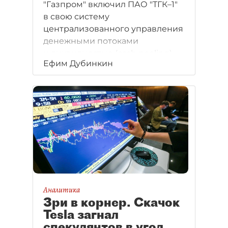
"Газпром" включил ПАО "ТГК–1"
в свою систему
централизованного управления
денежными потоками
и ликвидностью (cash pooling).
Ефим Дубинкин
Аналитика
Зри в корнер. Скачок
Tesla загнал
спекулянтов в угол