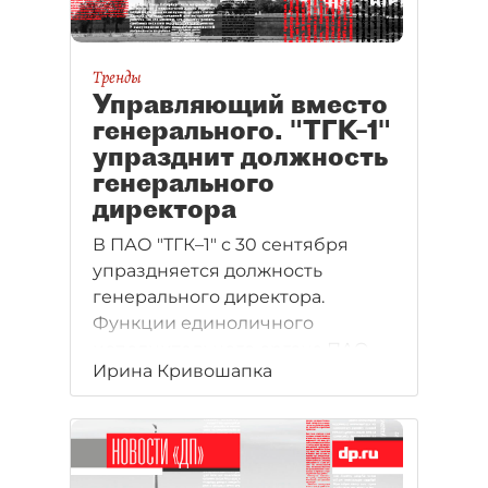
Тренды
Управляющий вместо
генерального. "ТГК–1"
упразднит должность
генерального
директора
В ПАО "ТГК–1" с 30 сентября
упраздняется должность
генерального директора.
Функции единоличного
исполнительного органа ПАО
Ирина Кривошапка
будут возложены
на мажоритарного акционера
компании — ООО "Газпром
энергохолдинг" (ГЭХ).