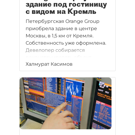
здание под гостиницу
с видом на Кремль
Петербургская Orange Group
приобрела здание в центре
Москвы, в 1,5 км от Кремля.
Собственность уже оформлена.
Девелопер собирается
реконструировать объект
Халмурат Касимов
под четырёхзвёздочную
гостиницу.