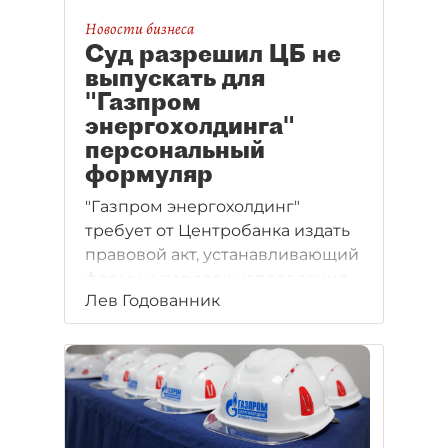
Новости бизнеса
Суд разрешил ЦБ не
выпускать для
"Газпром
энергохолдинга"
персональный
формуляр
"Газпром энергохолдинг"
требует от Центробанка издать
правовой акт, устанавливающий
форму и порядок направления
Лев Годованник
уведомлений о нераскрытии
информации в Государственный
информационный ресурс
бухгалтерской отчётности.