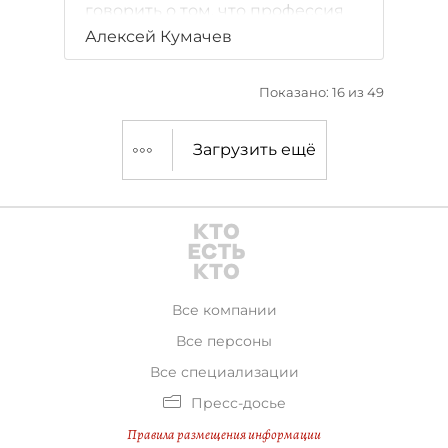
говорить о том, что профессия
оператора call-центра изжила
Алексей Кумачев
себя, но в ближайшем будущем
ситуация может кардинально
Показано: 16 из 49
измениться. Подробности — в
материале dp.ru.
Загрузить ещё
Все компании
Все персоны
Все специализации
Пресс-досье
Правила размещения информации