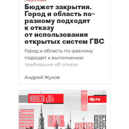
Бюджет закрытия.
Город и область по–
разному подходят
к отказу
от использования
открытых систем ГВС
Город и область по–разному
подходят к выполнению
требования об отказе
от использования открытых
Андрей Жуков
систем ГВС