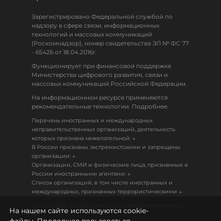
Зарегистрировано Федеральной службой по
надзору в сфере связи, информационных
технологий и массовых коммуникаций
(Роскомнадзор), номер свидетельства ЭЛ № ФС 77
- 65426 от 18.04.2016г.
Функционирует при финансовой поддержке
Министерства цифрового развития, связи и
массовых коммуникаций Российской Федерации.
На информационном ресурсе применяются
рекомендательные технологии. Подробнее.
Перечень иностранных и международных
неправительственных организаций, деятельность
↓
которых признана нежелательной:
В России признаны экстремистскими и запрещены
↓
организации:
Организации, СМИ и физические лица, признанные в
↓
России иностранными агентами:
Список организаций, в том числе иностранных и
↓
международных, признанных террористическими
Настоящий ресурс может содержать материалы
На нашем сайте используются cookie-
18+