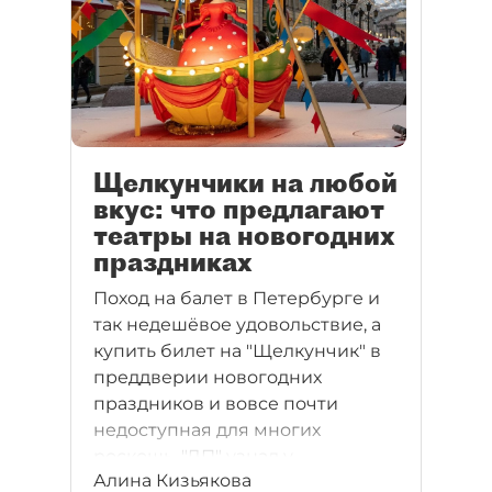
Щелкунчики на любой
вкус: что предлагают
театры на новогодних
праздниках
Поход на балет в Петербурге и
так недешёвое удовольствие, а
купить билет на "Щелкунчик" в
преддверии новогодних
праздников и вовсе почти
недоступная для многих
роскошь. "ДП" узнал у
Алина Кизьякова
петербургских театров,