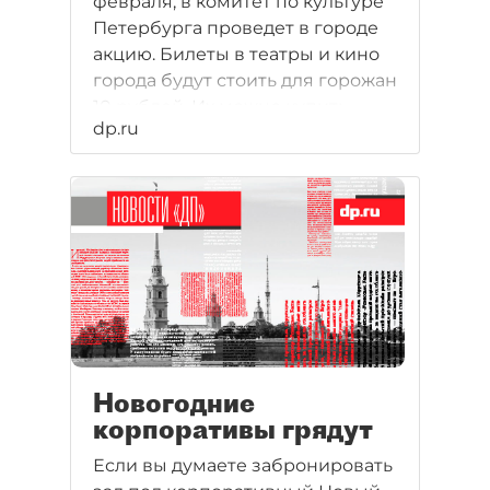
февраля, в комитет по культуре
Петербурга проведет в городе
акцию. Билеты в театры и кино
города будут стоить для горожан
10 рублей. Их можно купить
dp.ru
заранее по обычной цене, а
потом получить разницу в
стоимости в кассах театров
перед началом спектакля 14
февраля.
Новогодние
корпоративы грядут
Если вы думаете забронировать