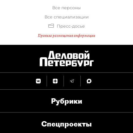
Все персоны
Все специализации
Пресс-досье
Правила размещения информации
Рубрики
Спец­проекты