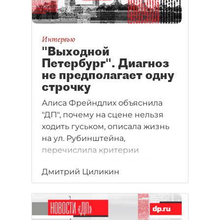
Интервью
"Выходной
Петербург". Диагноз
не предполагает одну
строчку
Алиса Фрейндлих объяснила
"ДП", почему на сцене нельзя
ходить гуськом, описала жизнь
на ул. Рубинштейна,
перечислила критерии
порядочности и ответила
Дмитрий Циликин
на вопрос о телефоне
Владимира Путина.