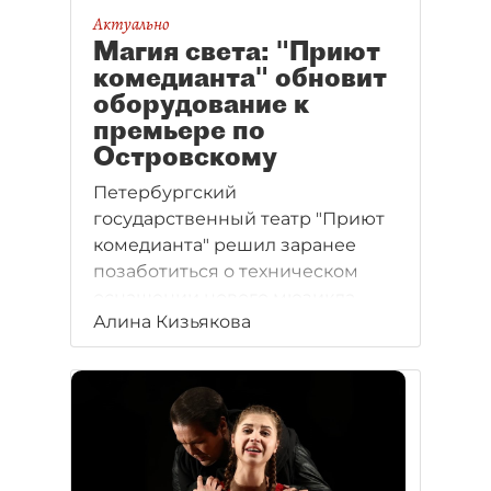
Актуально
Магия света: "Приют
комедианта" обновит
оборудование к
премьере по
Островскому
Петербургский
государственный театр "Приют
комедианта" решил заранее
позаботиться о техническом
оснащении нового мюзикла
Алина Кизьякова
"Снегурочка", премьера
которого состоится только
в декабре. Как сообщается
на портале госзакупок, театр
ищет поставщика светового
оборудования на сумму 6,8 млн
рублей.