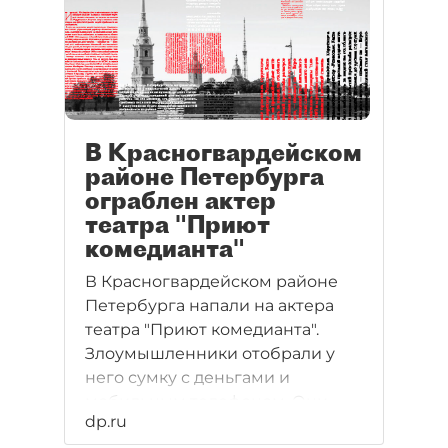
В Красногвардейском
районе Петербурга
ограблен актер
театра "Приют
комедианта"
В Красногвардейском районе
Петербурга напали на актера
театра "Приют комедианта".
Злоумышленники отобрали у
него сумку с деньгами и
мобильным телефоном. Они
dp.ru
также оставили его без верхней