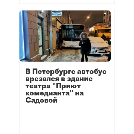
изменилась ли стоимость
билетов на спектакли в этом
году, вырастут ли цены
дополнительно на новогодних
праздниках и какие постановки
можно посетить 31 декабря.
В Петербурге автобус
врезался в здание
театра "Приют
комедианта" на
Садовой