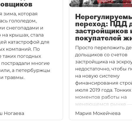
ховщиков
 зима, которая
Нерегулируем
ась гололедом,
переход: ПДД 
и снегопадами и
застройщиков 
 на крышах, стала
покупателей ж
ей катастрофой для
Просто переложить де
ых компаний. По
дольщиков со счетов
 таких погодных
застройщика на эскроу
 пострадали многие
недостаточно, чтобы 
или, а петербуржцы
на новую систему
и травмы.
финансирования строй
июля 2019 года. Тонких
моментов работы на
меняющемся рынке —
множество: от юридич
ш Ногаева
Мария Мокейчева
финансовых, до
технологических и