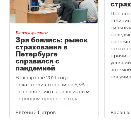
стра
Прошлая
отличил
сильным
Банки и финансы
наледью
Зря боялись: рынок
настоящ
страхования в
страхов
Петербурге
причине
справился с
условий
пандемией
автомоб
получил
В I квартале 2021 года
показатели выросли на 5,3%
по сравнению с аналогичным
периодом прошлого года.
Темп прироста оказался
Евгений Петров
Караша
сопоставим с доковидным
периодом.