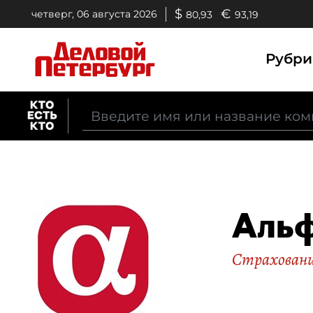
$
€
четверг, 06 августа 2026
80,93
93,19
Рубр
Альф
Страхован