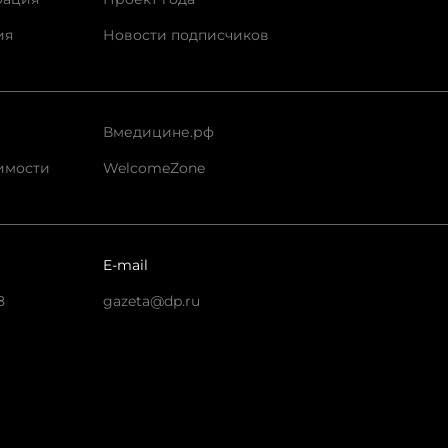
ия
Новости подписчиков
Вмедицине.рф
имости
WelcomeZone
E-mail
8
gazeta@dp.ru