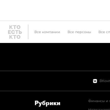
Все компании
Все персоны
Все с
ВКонт
Финансы и 
Рубрики
Недвижимо