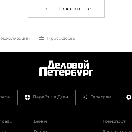
организационных.
Показать все
пециализации
Пресс-досье
акте
Перейти в Дзен
Телеграм
право
Банки
Транспорт
сть
Ретейл
Военная опе