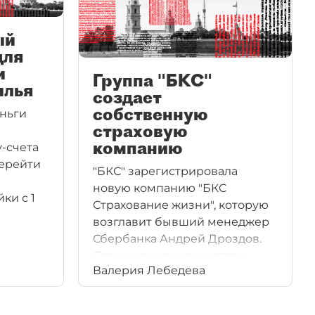
ый
для
и
Группа "БКС"
илья
создает
собственную
ньги
страховую
компанию
-счета
перейти
"БКС" зарегистрировала
новую компанию "БКС
ки с 1
Страхование жизни", которую
возглавит бывший менеджер
Сбербанка Андрей Дроздов.
Страхование жизни стало
еских и
Валерия Лебедева
самым быстрорастущим
сегментом в прошлом году и
привлекает новых игроков