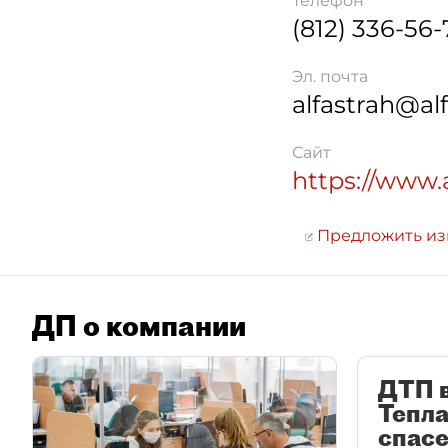
Телефон
(812) 336-56-
Эл. почта
alfastrah@alf
Сайт
https://www.a
Предложить и
ДП о компании
ДТП в
Тепла
спас