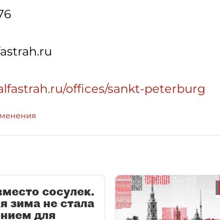
76
astrah.ru
lfastrah.ru/offices/sankt-peterburg
зменения
место сосулек.
я зима не стала
ением для