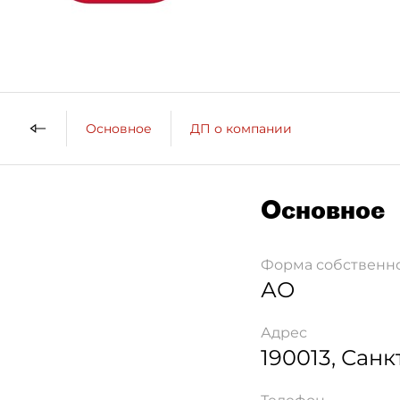
Основное
ДП о компании
Основное
Форма собственн
АО
Адрес
190013
,
Санк