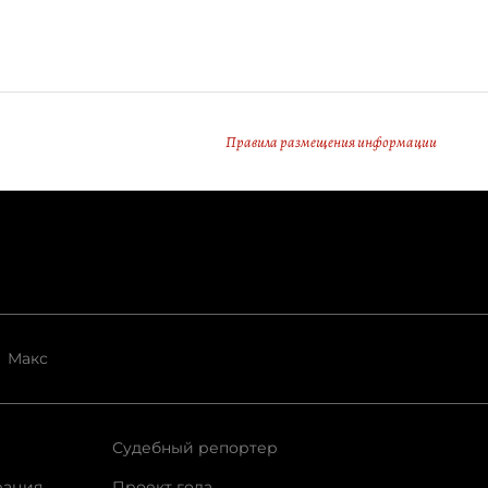
объемами сборов.
Правила размещения информации
Макс
Судебный репортер
рация
Проект года