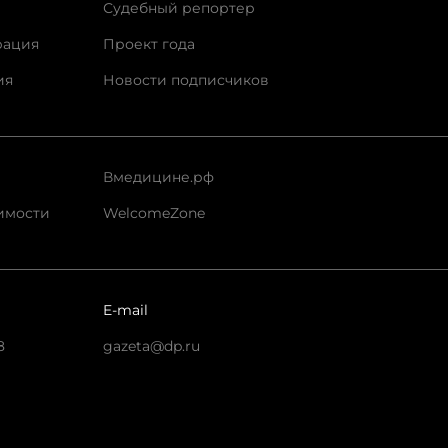
Судебный репортер
рация
Проект года
ия
Новости подписчиков
Вмедицине.рф
имости
WelcomeZone
E-mail
8
gazeta@dp.ru