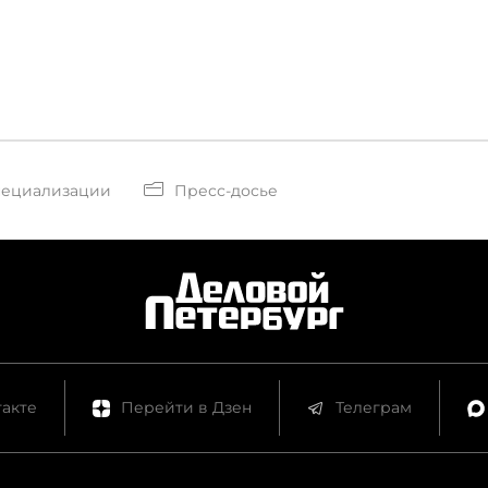
пециализации
Пресс-досье
акте
Перейти в Дзен
Телеграм