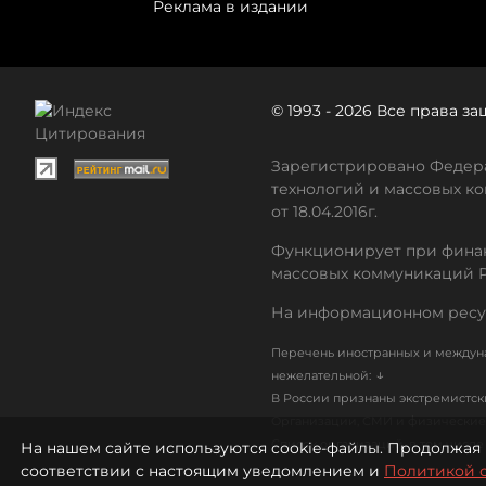
Реклама в издании
© 1993 - 2026 Все права 
Зарегистрировано Федера
технологий и массовых ко
от 18.04.2016г.
Функционирует при финан
массовых коммуникаций 
На информационном ресу
Перечень иностранных и междуна
↓
нежелательной:
В России признаны экстремистс
Организации, СМИ и физические 
Список организаций, в том числ
На нашем сайте используются cookie-файлы. Продолжая 
соответствии с настоящим уведомлением и
Политикой 