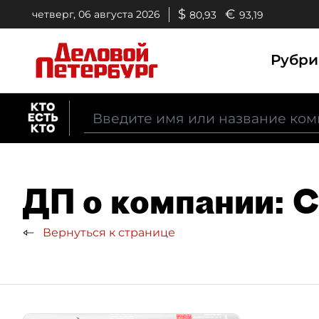
$
€
четверг, 06 августа 2026
80,93
93,19
Рубр
ДП о компании: 
Вернуться к странице