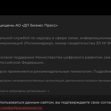
защищены АО «ДП Бизнес Пресс»
льной службой по надзору в сфере связи, информационны
ммуникаций (Роскомнадзор), номер свидетельства ЭЛ № ФС
совой поддержке Министерства цифрового развития, свя
Российской Федерации.
рсе применяются рекомендательные технологии. Подробн
родных неправительственных организаций, деятельность которых признан
↓
кими и запрещены организации:
↓
лица, признанные в России иностранными агентами:
↓
е иностранных и международных, признанных террористическими
пользоваться данным сайтом, вы подтверждаете свое согла
о конфиденциальности.