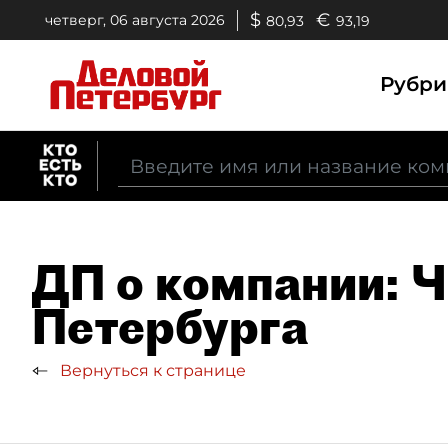
$
€
четверг, 06 августа 2026
80,93
93,19
Рубр
ДП о компании: 
Петербурга
Вернуться к странице