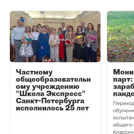
Частному
Мони
общеобразовательн
парт
ому учреждению
зараб
"Школа Экспресс"
панд
Санкт-Петербурга
Переход
исполнилось 25 лет
обучени
испытан
общего 
Классич