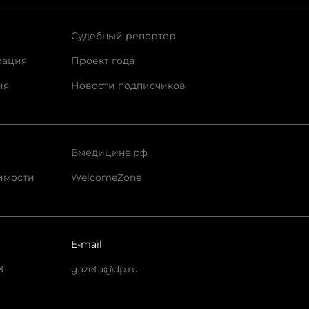
Судебный репортер
рация
Проект года
ия
Новости подписчиков
Вмедицине.рф
имости
WelcomeZone
E-mail
8
gazeta@dp.ru