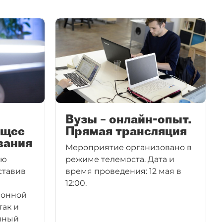
Вузы – онлайн-опыт.
ущее
Прямая трансляция
вания
Мероприятие организовано в
ию
режиме телемоста. Дата и
ставив
время проведения: 12 мая в
12:00.
ионной
так и
нный