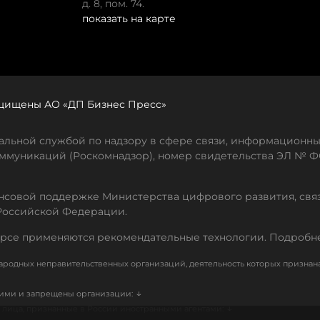
д. 8, пом. 74.
показать на карте
защищены АО «ДП Бизнес Пресс»
льной службой по надзору в сфере связи, информационны
ммуникаций (Роскомнадзор), номер свидетельства ЭЛ № ФС
совой поддержке Министерства цифрового развития, свя
Российской Федерации.
рсе применяются рекомендательные технологии. Подробн
родных неправительственных организаций, деятельность которых признан
↓
кими и запрещены организации:
↓
лица, признанные в России иностранными агентами: