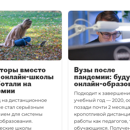
торы вместо
Вузы после
: онлайн-школы
пандемии: буд
отали на
онлайн-образо
емии
Подходит к завершен
 на дистанционное
учебный год — 2020, о
е стал серьёзным
позади почти 2 месяца
ием для системы
кропотливой дистанц
образования.
работы как педагогов, 
еские школы
обучающихся. Получе