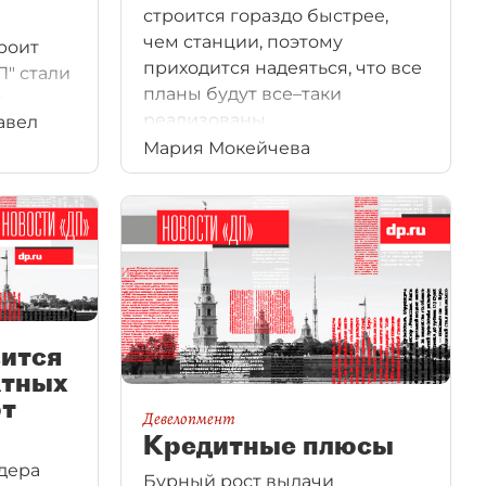
строится гораздо быстрее,
чем станции, поэтому
роит
приходится надеяться, что все
П" стали
планы будут все–таки
и
реализованы.
авел
елопер
Мария Мокейчева
 гавани.
вится
атных
от
Девелопмент
Кредитные плюсы
дера
Бурный рост выдачи