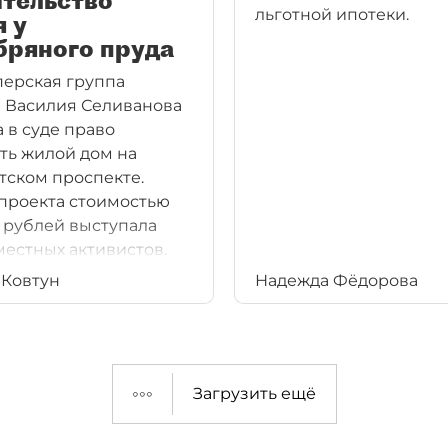
ительство
льготной ипотеки.
 у
бряного пруда
ерская группа
 Василия Селиванова
а в суде право
ть жилой дом на
тском проспекте.
проекта стоимостью
д рублей выступала
местных активистов.
 Ковтун
Надежда Фёдорова
Загрузить ещё