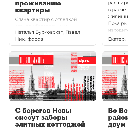
проживанию
расшир
квартиры
в расче
жилищно
Сдача квартир с отделкой
Пока ры
станет обязательным
находит
Наталья Бурковская, Павел
условием для всех
реформи
Никифоров
Екатер
застройщиков. Данное
отмены 
требование совпадает
строите
с трендом спроса, но приведет
произво
к повышению стоимости
материа
жилья.
то, что
периода
объемы 
С берегов Невы
Во В
снесут заборы
райо
элитных коттеджей
двум