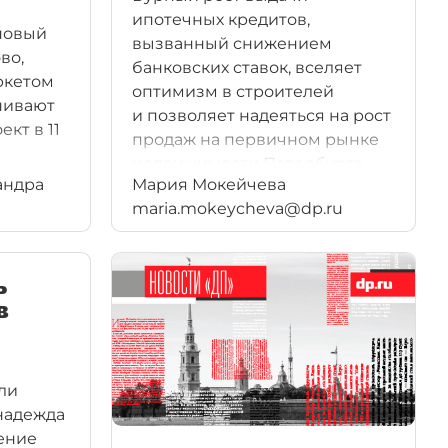
ипотечных кредитов,
новый
вызванный снижением
во,
банковских ставок, вселяет
ркетом
оптимизм в строителей
нивают
и позволяет надеяться на рост
кт в 11
продаж на первичном рынке
недвижимости Петербурга.
андра
Мария Мокейчева
maria.mokeycheva@dp.ru
ь
в
ли
 надежда
ение