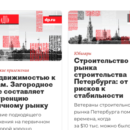
Юбиляры
Строительство
рынка
кие приложения
строительства
едвижимостью к
Петербурга: от
м. Загородное
рисков к
 составляет
стабильности
уренцию
ичному рынку
Ветераны строительн
рынка Петербурга по
вие подходящего
времена, когда
жения на первичном
за $10 тыс. можно был
орой хорошо