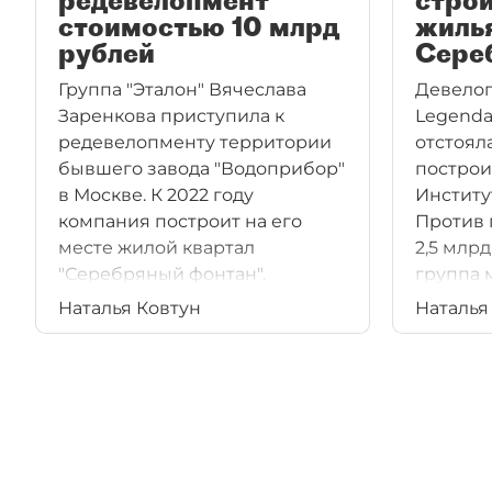
редевелопмент
стро
стоимостью 10 млрд
жилья
рублей
Сере
Группа "Эталон" Вячеслава
Девелоп
Заренкова приступила к
Legenda
редевелопменту территории
отстоял
бывшего завода "Водоприбор"
построи
в Москве. К 2022 году
Институ
компания построит на его
Против 
месте жилой квартал
2,5 млр
"Серебряный фонтан".
группа 
Инвестиции в проект составят
Наталья Ковтун
Наталья
почти 10 млрд рублей. У
"Эталона" это будет первый
проект бизнес-класса в
столице.