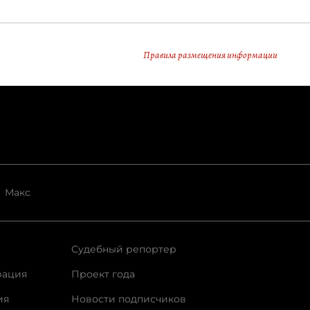
Правила размещения информации
Макс
Судебный репортер
рация
Проект года
ия
Новости подписчиков