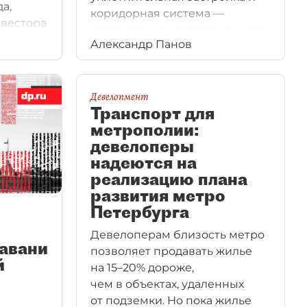
а,
коридорная система —
нвестора
порождение не сегодняшнего
иры,
Александр Панов
дня и даже еще не забытого
й
советского прошлого. Эти
стигала
производные жилищного
строительства впервые
Девелопмент
Транспорт для
появились более полутора
метрополии:
веков назад в императорском
девелоперы
Петербурге.
надеются на
реализацию плана
развития метро
Петербурга
Девелоперам близость метро
гавани
позволяет продавать жилье
й
на 15–20% дороже,
чем в объектах, удаленных
от подземки. Но пока жилье