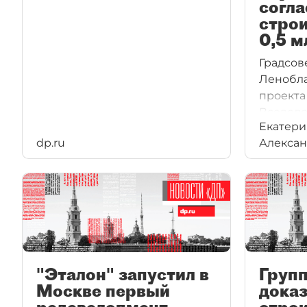
согла
стро
0,5 м
Градсов
Ленобла
проекта
Всевол
Екатери
площадь
dp.ru
Алексан
"Эталон" запустил в
Групп
Москве первый
доказ