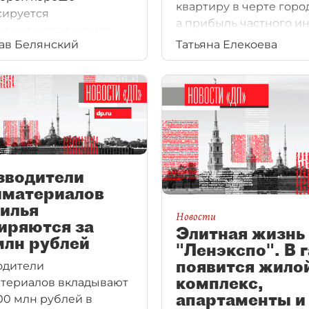
квартиру в черте город
сируется
а прибыль частного и
ением вторичного.
от перепродажи кварт
ав Белянский
Татьяна Елекоева
ложение рядом
изначально купленно
ижной локацией даст
на этапе котлована, до
ость пользоваться ее
150%.
руктурой
реплачивать
тиж.
зводители
йматериалов
илья
Новости
иряются за
Элитная жизнь
млн рублей
"Ленэкспо". В 
появится жило
одители
комплекс,
териалов вкладывают
апартаменты и
00 млн рублей в