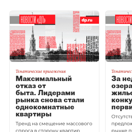
Тематические приложения
Тематичес
Максимальный
За н
отказ от
озера
быта. Лидерами
жилье
рынка снова стали
конк
однокомнатные
перв
квартиры
Отсутст
Тренд на смещение массового
предло
спроса в сторону квартир
рынке п