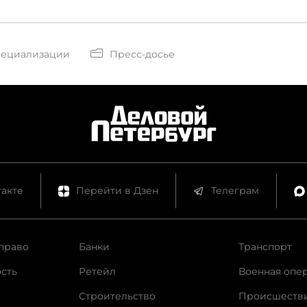
пециализации
Пресс-досье
акте
Перейти в Дзен
Телеграм
право
Банки
Транспорт
сть
Ретейл
Военная опе
Строительство
Происшеств