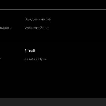
Вмедицине.рф
имости
WelcomeZone
E-mail
8
gazeta@dp.ru