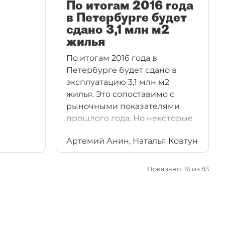
По итогам 2016 года
в Петербурге будет
сдано 3,1 млн м2
жилья
По итогам 2016 года в
Петербурге будет сдано в
эксплуатацию 3,1 млн м2
жилья. Это сопоставимо с
рыночными показателями
прошлого года. Но некоторые
застройщики уже просят
Артемий Анин, Наталья Ковтун
Смольный перенести сроки
сдачи домов на год, поскольку
средств на их достройку им не
Показано: 16 из 83
хватает.