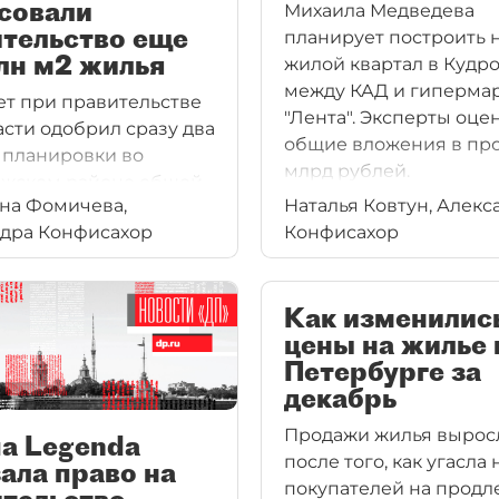
совали
Михаила Медведева
ительство еще
планирует построить 
лн м2 жилья
жилой квартал в Кудро
между КАД и гиперма
ет при правительстве
"Лента". Эксперты оце
сти одобрил сразу два
общие вложения в прое
 планировки во
млрд рублей.
ожском районе общей
на Фомичева,
Наталья Ковтун, Алекс
ю 0,5 млн м2 жилья.
дра Конфисахор
Конфисахор
Как изменилис
цены на жилье 
Петербурге за
декабрь
Продажи жилья вырос
а Legenda
после того, как угасла
ала право на
покупателей на продл