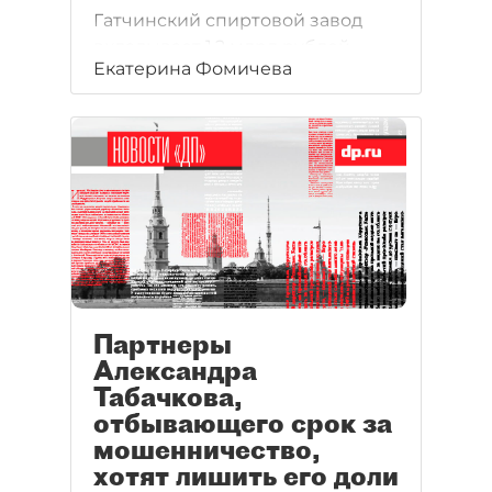
Гатчинский спиртовой завод
вкладывает 1,2 млрд рублей
Екатерина Фомичева
в восстановление крымского
винного завода "Коктебель",
который в течение 3 лет должен
удвоить объемы производства.
Партнеры
Александра
Табачкова,
отбывающего срок за
мошенничество,
хотят лишить его доли