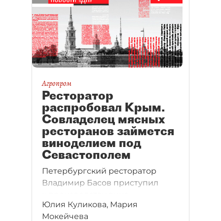
Агропром
Ресторатор
распробовал Крым.
Совладелец мясных
ресторанов займется
виноделием под
Севастополем
Петербургский ресторатор
Владимир Басов приступил
к производству вина
Юлия Куликова, Мария
на контрактной винодельне под
Мокейчева
Севастополем.