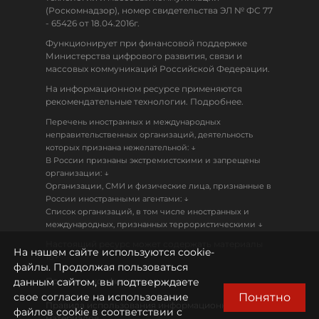
(Роскомнадзор), номер свидетельства ЭЛ № ФС 77
- 65426 от 18.04.2016г.
Функционирует при финансовой поддержке
Министерства цифрового развития, связи и
массовых коммуникаций Российской Федерации.
На информационном ресурсе применяются
рекомендательные технологии. Подробнее.
Перечень иностранных и международных
неправительственных организаций, деятельность
↓
которых признана нежелательной:
В России признаны экстремистскими и запрещены
↓
организации:
Организации, СМИ и физические лица, признанные в
↓
России иностранными агентами:
Список организаций, в том числе иностранных и
↓
международных, признанных террористическими
Настоящий ресурс может содержать материалы
На нашем сайте используются cookie-
18+
файлы. Продолжая пользоваться
данным сайтом, вы подтверждаете
Политика конфиденциальности
Понятно
свое согласие на использование
Правила использования информационных
файлов cookie в соответствии с
материалов