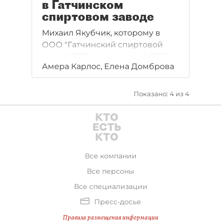
в Гатчинском
спиртовом заводе
Михаил Якубчик, которому в
ООО "Гатчинский спиртовой
завод" (ГСЗ) принадлежит 73,5%
Амера Карлос, Елена Домброва
долей, через суд пытается
исключить своего партнера
Александра Табачкова (владеет
Показано: 4 из 4
26,5%) из состава участников
общества.
Все компании
Все персоны
Все специализации
Пресс-досье
Правила размещения информации