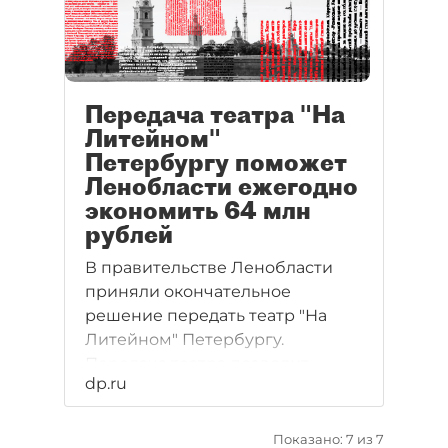
Передача театра "На
Литейном"
Петербургу поможет
Ленобласти ежегодно
экономить 64 млн
рублей
В правительстве Ленобласти
приняли окончательное
решение передать театр "На
Литейном" Петербургу.
Передача театра позволит
dp.ru
областному бюджету ежегодно
экономить 64 млн рублей.
Показано: 7 из 7