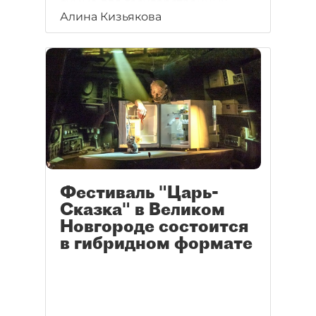
сумма для государственных
Алина Кизьякова
театров.
Фестиваль "Царь-
Сказка" в Великом
Новгороде состоится
в гибридном формате