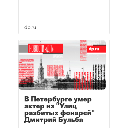
dp.ru
В Петербурге умер
актер из "Улиц
разбитых фонарей"
Дмитрий Бульба