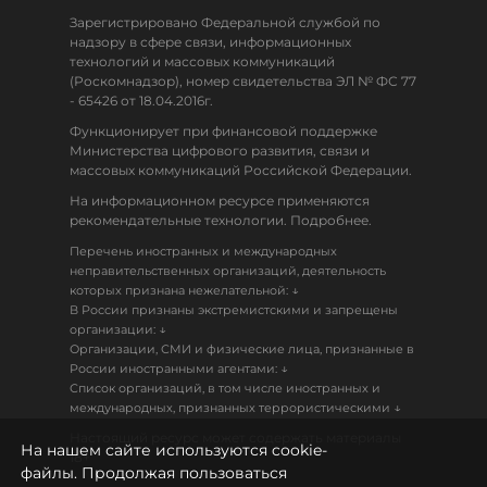
Зарегистрировано Федеральной службой по
надзору в сфере связи, информационных
технологий и массовых коммуникаций
(Роскомнадзор), номер свидетельства ЭЛ № ФС 77
- 65426 от 18.04.2016г.
Функционирует при финансовой поддержке
Министерства цифрового развития, связи и
массовых коммуникаций Российской Федерации.
На информационном ресурсе применяются
рекомендательные технологии. Подробнее.
Перечень иностранных и международных
неправительственных организаций, деятельность
↓
которых признана нежелательной:
В России признаны экстремистскими и запрещены
↓
организации:
Организации, СМИ и физические лица, признанные в
↓
России иностранными агентами:
Список организаций, в том числе иностранных и
↓
международных, признанных террористическими
Настоящий ресурс может содержать материалы
На нашем сайте используются cookie-
18+
файлы. Продолжая пользоваться