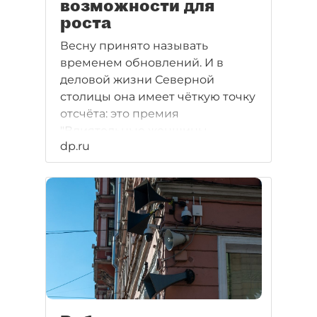
возможности для
роста
Весну принято называть
временем обновлений. И в
деловой жизни Северной
столицы она имеет чёткую точку
отсчёта: это премия
"Влиятельные женщины
dp.ru
Петербурга". И именно о важных
трансформациях в бизнес-
среде лауреаты рассказали
журналистам. Однако пример
подало само издание.