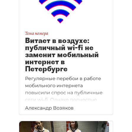
Тема номера
Витает в воздухе:
публичный wi-fi не
заменит мобильный
интернет в
Петербурге
Регулярные перебои в работе
мобильного интернета
повысили спрос на публичные
сети wi–fi. Однако полностью
заменить один беспроводной
Александр Возяков
интернет другим
не получится — это слишком
дорого и небезопасно.