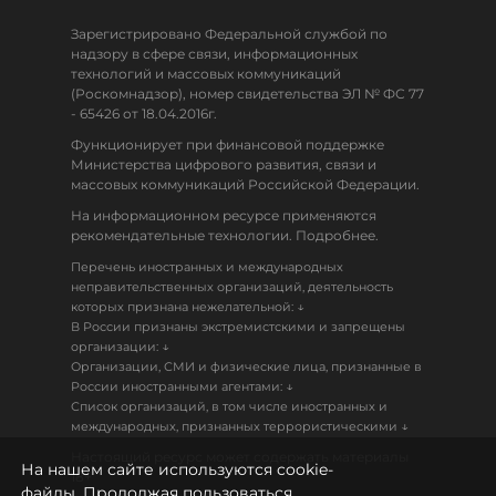
Зарегистрировано Федеральной службой по
надзору в сфере связи, информационных
технологий и массовых коммуникаций
(Роскомнадзор), номер свидетельства ЭЛ № ФС 77
- 65426 от 18.04.2016г.
Функционирует при финансовой поддержке
Министерства цифрового развития, связи и
массовых коммуникаций Российской Федерации.
На информационном ресурсе применяются
рекомендательные технологии. Подробнее.
Перечень иностранных и международных
неправительственных организаций, деятельность
↓
которых признана нежелательной:
В России признаны экстремистскими и запрещены
↓
организации:
Организации, СМИ и физические лица, признанные в
↓
России иностранными агентами:
Список организаций, в том числе иностранных и
↓
международных, признанных террористическими
Настоящий ресурс может содержать материалы
На нашем сайте используются cookie-
18+
файлы. Продолжая пользоваться