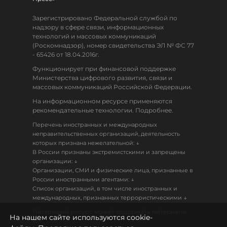
Зарегистрировано Федеральной службой по
надзору в сфере связи, информационных
технологий и массовых коммуникаций
(Роскомнадзор), номер свидетельства ЭЛ № ФС 77
- 65426 от 18.04.2016г.
Функционирует при финансовой поддержке
Министерства цифрового развития, связи и
массовых коммуникаций Российской Федерации.
На информационном ресурсе применяются
рекомендательные технологии. Подробнее.
Перечень иностранных и международных
неправительственных организаций, деятельность
↓
которых признана нежелательной:
В России признаны экстремистскими и запрещены
↓
организации:
Организации, СМИ и физические лица, признанные в
↓
России иностранными агентами:
Список организаций, в том числе иностранных и
↓
международных, признанных террористическими
Настоящий ресурс может содержать материалы
На нашем сайте используются cookie-
18+