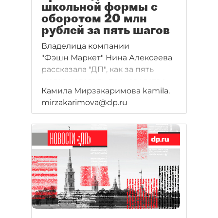
школьной формы с
оборотом 20 млн
рублей за пять шагов
Владелица компании
"Фэшн Маркет" Нина Алексеева
рассказала "ДП", как за пять
шагов наладить производство
Камила Мирзакаримова kamila.
школьной формы и выйти на
mirzakarimova@dp.ru
годовой оборот 20 млн рублей,
вложив в бизнес 1,8 млн рублей.