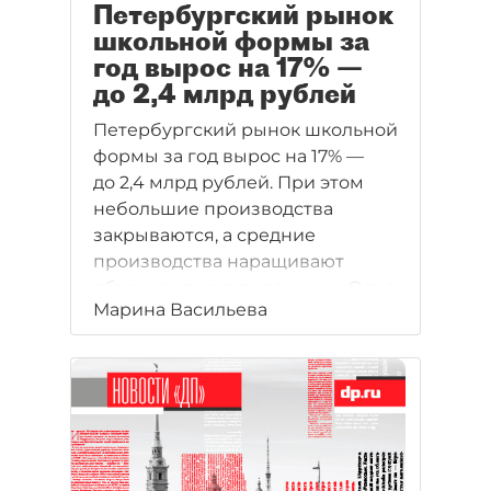
Петербургский рынок
школьной формы за
год вырос на 17% —
до 2,4 млрд рублей
Петербургский рынок школьной
формы за год вырос на 17% —
до 2,4 млрд рублей. При этом
небольшие производства
закрываются, а средние
производства наращивают
объем выпуска продукции. Одна
Марина Васильева
из главных проблем отрасли —
дефицит качественного и
недорогого сырья.