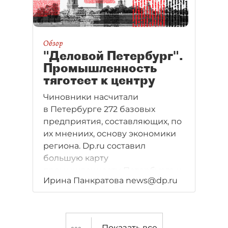
Обзор
"Деловой Петербург".
Промышленность
тяготеет к центру
Чиновники насчитали
в Петербурге 272 базовых
предприятия, составляющих, по
их мнениих, основу экономики
региона. Dp.ru составил
большую карту
промышленности Петербурга и
Ирина Панкратова news@dp.ru
поговорил с бизнесменами о
преимуществах и недостатках
работы в нашем городе.
Показать все