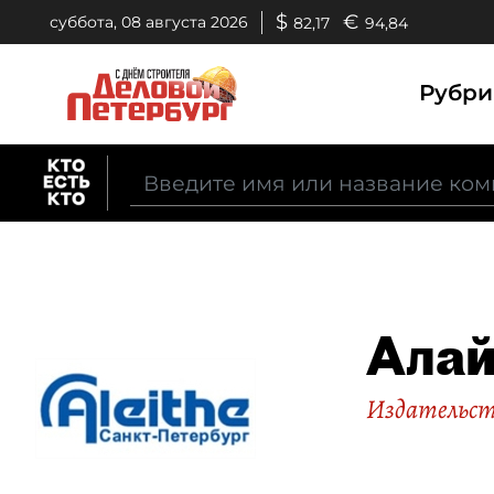
$
€
суббота, 08 августа 2026
82,17
94,84
Рубр
Алай
Издательст