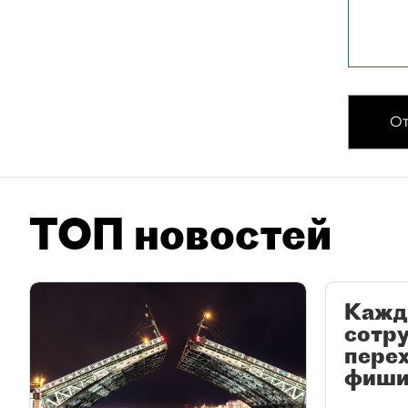
От
ТОП новостей
Кажд
сотр
перех
фиши