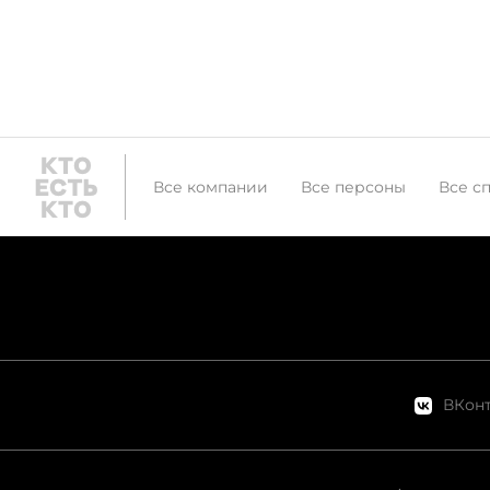
Все компании
Все персоны
Все с
ВКонт