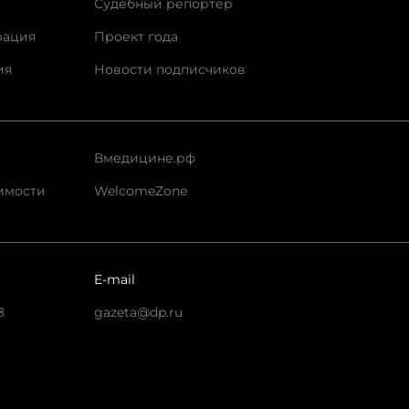
Судебный репортер
рация
Проект года
ия
Новости подписчиков
Вмедицине.рф
имости
WelcomeZone
E-mail
8
gazeta@dp.ru