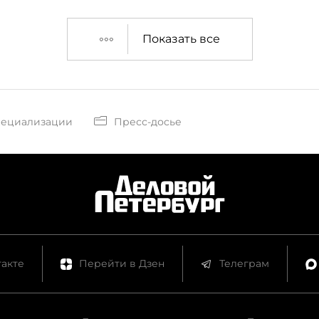
Показать все
пециализации
Пресс-досье
акте
Перейти в Дзен
Телеграм