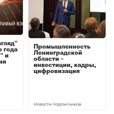
згляд"
Промышленность
ю года
Ленинградской
" и
области –
ия
инвестиции, кадры,
цифровизация
Новости подписчиков