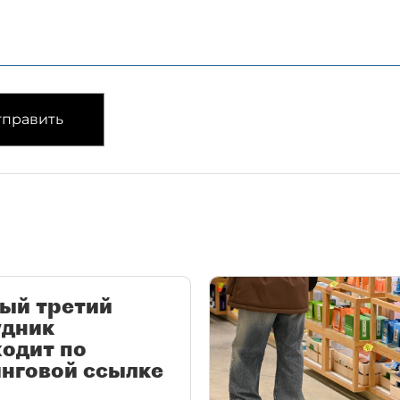
править
ый третий
удник
одит по
нговой ссылке