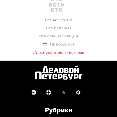
Все компании
Все персоны
Все специализации
Пресс-досье
Правила размещения информации
Рубрики