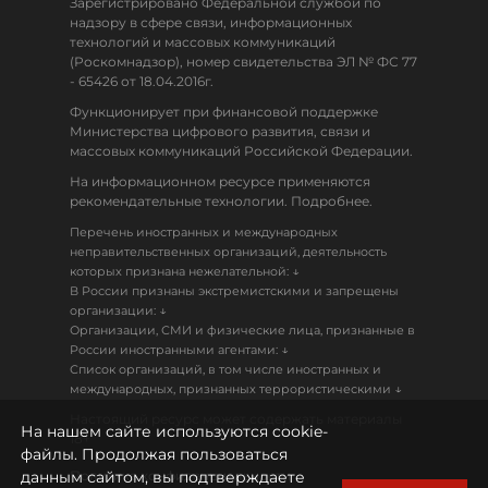
Зарегистрировано Федеральной службой по
надзору в сфере связи, информационных
технологий и массовых коммуникаций
(Роскомнадзор), номер свидетельства ЭЛ № ФС 77
- 65426 от 18.04.2016г.
Функционирует при финансовой поддержке
Министерства цифрового развития, связи и
массовых коммуникаций Российской Федерации.
На информационном ресурсе применяются
рекомендательные технологии. Подробнее.
Перечень иностранных и международных
неправительственных организаций, деятельность
↓
которых признана нежелательной:
В России признаны экстремистскими и запрещены
↓
организации:
Организации, СМИ и физические лица, признанные в
↓
России иностранными агентами:
Список организаций, в том числе иностранных и
↓
международных, признанных террористическими
Настоящий ресурс может содержать материалы
На нашем сайте используются cookie-
18+
файлы. Продолжая пользоваться
данным сайтом, вы подтверждаете
Политика конфиденциальности