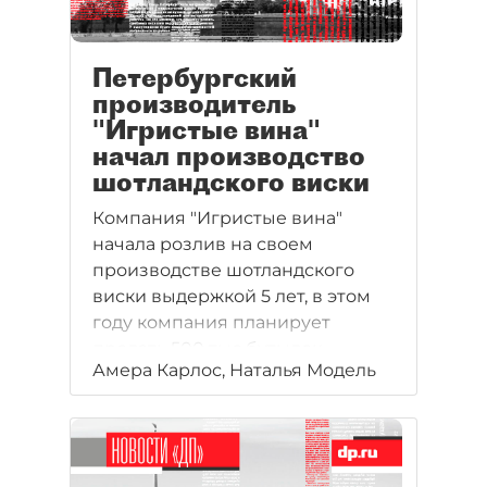
Петербургский
производитель
"Игристые вина"
начал производство
шотландского виски
Компания "Игристые вина"
начала розлив на своем
производстве шотландского
виски выдержкой 5 лет, в этом
году компания планирует
продать 500 тыс бутылок.
Амера Карлос, Наталья Модель
Эксперты считают новый проект
компании перспективным:
производство российского
виски стремительно
развивается и уже составляет