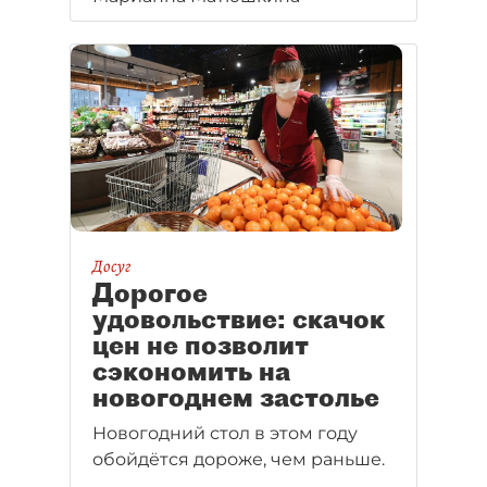
Хотя несколько лет назад
пропорция была едва ли
не обратной. Это произошло
за счёт ухода с рынка "Игристых
вин" и того, что ряд
производителей переносит
свои площадки из города.
Петербургу же остаётся
довольствоваться статусом
пиво–водочной столицы.
Досуг
Дорогое
удовольствие: скачок
цен не позволит
сэкономить на
новогоднем застолье
Новогодний стол в этом году
обойдётся дороже, чем раньше.