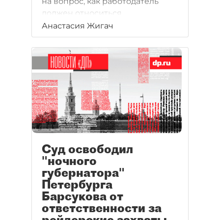
на вопрос, как работодатель
должен относиться
к физическому
Анастасия Жигач
и эмоциональному состоянию
подчиненных.
Суд освободил
"ночного
губернатора"
Петербурга
Барсукова от
ответственности за
рейдерские захваты