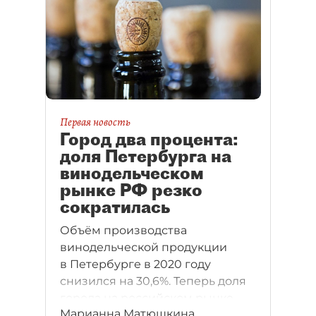
Первая новость
Город два процента:
доля Петербурга на
винодельческом
рынке РФ резко
сократилась
Объём производства
винодельческой продукции
в Петербурге в 2020 году
снизился на 30,6%. Теперь доля
города на российском рынке —
Марианна Матюшкина
лишь 2,4%, а Ленобласти — 11,9%.