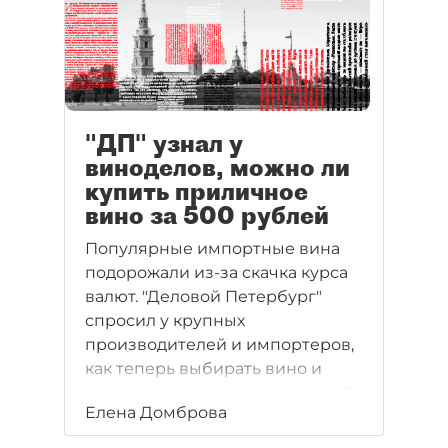
10% от объема ввезенной в
Россию продукции.
"ДП" узнал у
виноделов, можно ли
купить приличное
вино за 500 рублей
Популярные импортные вина
подорожали из-за скачка курса
валют. "Деловой Петербург"
спросил у крупных
производителей и импортеров,
как теперь выбирать вино и
можно ли купить качественный
Елена Домброва
продукт не дороже 500 рублей
за бутылку.