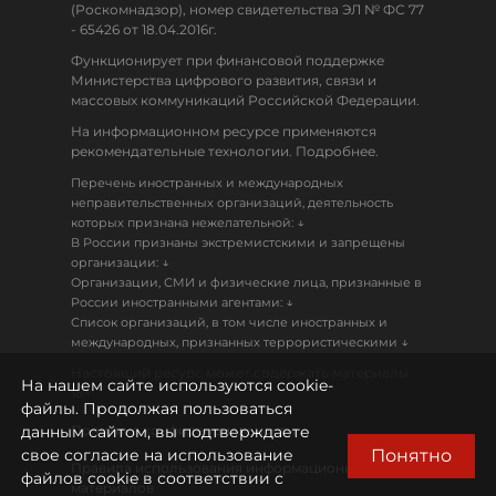
(Роскомнадзор), номер свидетельства ЭЛ № ФС 77
- 65426 от 18.04.2016г.
Функционирует при финансовой поддержке
Министерства цифрового развития, связи и
массовых коммуникаций Российской Федерации.
На информационном ресурсе применяются
рекомендательные технологии. Подробнее.
Перечень иностранных и международных
неправительственных организаций, деятельность
↓
которых признана нежелательной:
В России признаны экстремистскими и запрещены
↓
организации:
Организации, СМИ и физические лица, признанные в
↓
России иностранными агентами:
Список организаций, в том числе иностранных и
↓
международных, признанных террористическими
Настоящий ресурс может содержать материалы
На нашем сайте используются cookie-
18+
файлы. Продолжая пользоваться
данным сайтом, вы подтверждаете
Политика конфиденциальности
Понятно
свое согласие на использование
Правила использования информационных
файлов cookie в соответствии с
материалов