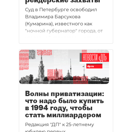
Суд в Петербурге освободил
Владимира Барсукова
(Кумарина), известного как
"ночной губернатор" города, от
уголовной ответственности за
рейдерские захваты имущества
городских предприятий.
Волны приватизации:
что надо было купить
в 1994 году, чтобы
стать миллиардером
Редакция "ДП" к 25-летнему
юбилею первых