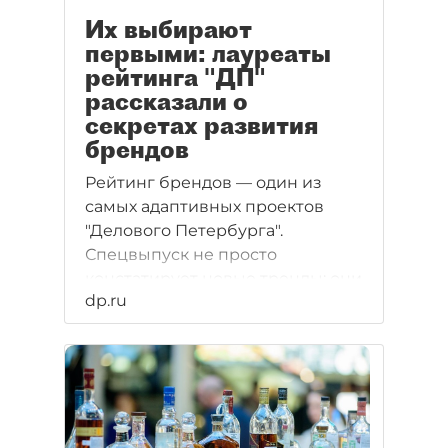
Их выбирают
первыми: лауреаты
рейтинга "ДП"
рассказали о
секретах развития
брендов
Рейтинг брендов — один из
самых адаптивных проектов
"Делового Петербурга".
Спецвыпуск не просто
констатирует новые тренды: они
dp.ru
находят отражение в
меняющемся списке
номинаций. Это открывает
массу возможностей для
бизнеса. Здесь всегда много
победителей и ярких кейсов. А
ещё хитростей по рациональной