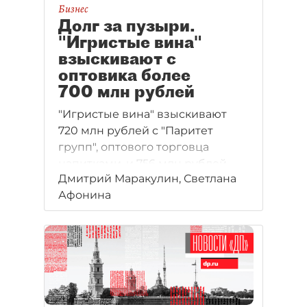
Бизнес
Долг за пузыри.
"Игристые вина"
взыскивают с
оптовика более
700 млн рублей
"Игристые вина" взыскивают
720 млн рублей с "Паритет
групп", оптового торговца
напитками, и 756 млн рублей
Дмитрий Маракулин, Светлана
с его владельца Павла Сметаны.
Афонина