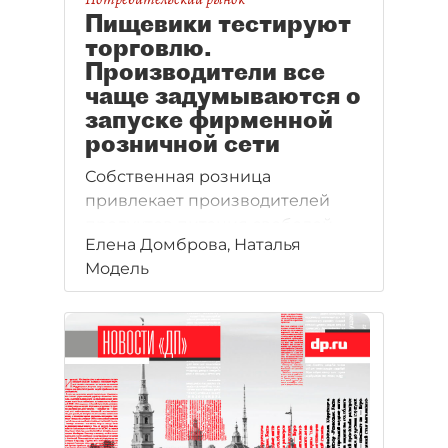
Пищевики тестируют
торговлю.
Производители все
чаще задумываются о
запуске фирменной
розничной сети
Собственная розница
привлекает производителей
продуктов питания свободой
Елена Домброва, Наталья
наценки и возможностью
Модель
представить весь ассортимент.
Но сделать магазины
прибыльными удается
единицам.