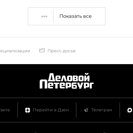
Показать все
пециализации
Пресс-досье
акте
Перейти в Дзен
Телеграм