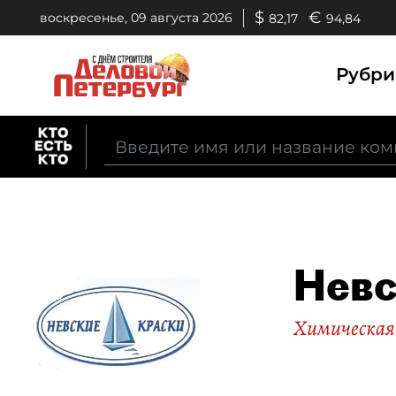
$
€
воскресенье, 09 августа 2026
82,17
94,84
Рубр
Невс
Химическая