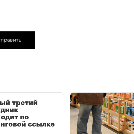
править
ый третий
удник
одит по
нговой ссылке