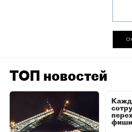
От
ТОП новостей
Кажд
сотр
перех
фиши