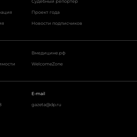
Судебный репортер
рация
Проект года
ия
Новости подписчиков
Вмедицине.рф
имости
WelcomeZone
E-mail
8
gazeta@dp.ru