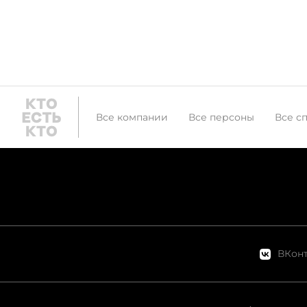
Все компании
Все персоны
Все с
ВКонт