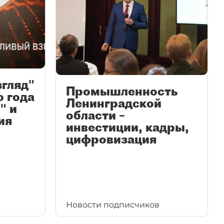
згляд"
Промышленность
ю года
Ленинградской
" и
области –
ия
инвестиции, кадры,
цифровизация
Новости подписчиков