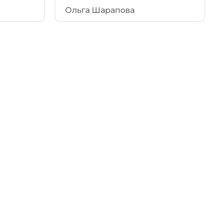
Ольга Шарапова
г в
ектом
 платной