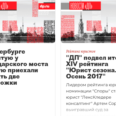
ербурге
Рейтинг юристов
итую у
"ДП" подвел ит
дарского моста
XIV рейтинга
ую приехали
"Юрист сезона
ть две
Осень 2017"
ложки
Лидером рейтинга юр
номинации "Споры" ст
юрист "ЛексКледере
консалтинг" Артем Со
выигравший суд за
лизингодателя против