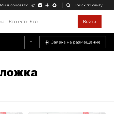
Мы в соцсетях:
Поиск по сайту
ма
Кто есть Кто
Войти
Заявка на размещение
тложка