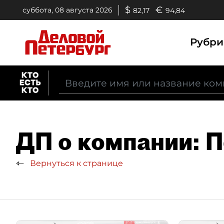
$
€
суббота, 08 августа 2026
82,17
94,84
Рубр
ДП о компании: 
Вернуться к странице