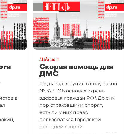
Медицина
оги
Скорая помощь для
ДМС
.
Год назад вступил в силу закон
№ 323 "Об основах охраны
истов в
здоровья граждан РФ". До сих
ал
пор страховщики спорят,
есть ли у них право
рокин,
пользоваться Городской
станцией скорой
медицинской помощи по ДМС.