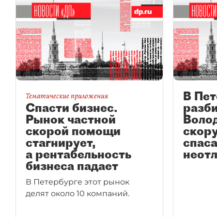
В Пет
Тематические приложения
Спасти бизнес.
разб
Рынок частной
Воло
скорой помощи
скор
стагнирует,
спаса
а рентабельность
неот
бизнеса падает
В Петербурге этот рынок
делят около 10 компаний.