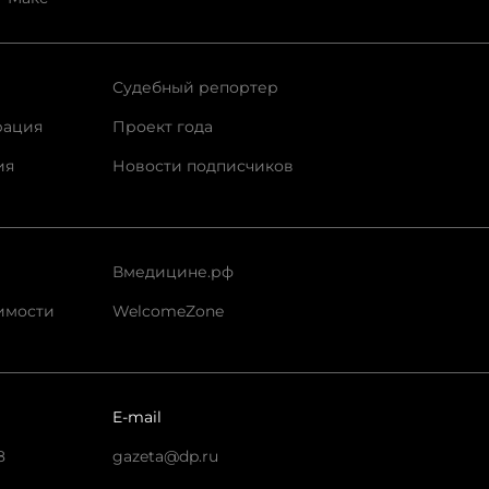
Судебный репортер
рация
Проект года
ия
Новости подписчиков
Вмедицине.рф
имости
WelcomeZone
E-mail
8
gazeta@dp.ru