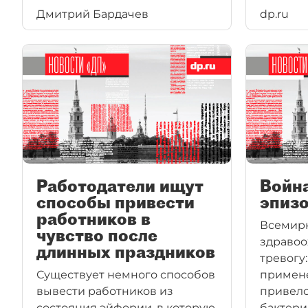
Дмитрий Бардачев
dp.ru
Работодатели ищут
Войн
способы привести
эпизо
работников в
Всемирн
чувство после
здравоо
длинных праздников
тревогу
Существует немного способов
примен
вывести работников из
привело
состояния эйфории, в которую
бактери