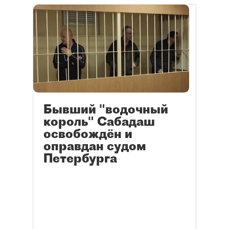
Бывший "водочный
король" Сабадаш
освобождён и
оправдан судом
Петербурга