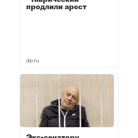
продлили арест
dp.ru
Экс-сенатору