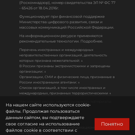
(Роскомнадзор), номер свидетельства ЭЛ № ФС 77
- 65426 от 18.04.2016г.
Функционирует при финансовой поддержке
Министерства цифрового развития, связи и
массовых коммуникаций Российской Федерации.
На информационном ресурсе применяются
рекомендательные технологии. Подробнее.
Перечень иностранных и международных
неправительственных организаций, деятельность
↓
которых признана нежелательной:
В России признаны экстремистскими и запрещены
↓
организации:
Организации, СМИ и физические лица, признанные в
↓
России иностранными агентами:
Список организаций, в том числе иностранных и
↓
международных, признанных террористическими
Настоящий ресурс может содержать материалы
На нашем сайте используются cookie-
18+
файлы. Продолжая пользоваться
данным сайтом, вы подтверждаете
Политика конфиденциальности
Понятно
свое согласие на использование
Правила использования информационных
файлов cookie в соответствии с
материалов