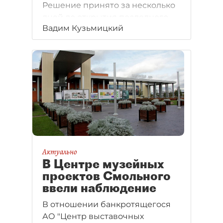
Решение принято за несколько
дней до открытия последнего
Вадим Кузьмицкий
корпуса.
Актуально
В Центре музейных
проектов Смольного
ввели наблюдение
В отношении банкротящегося
АО "Центр выставочных