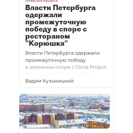
Новости бизнеса
Власти Петербурга
одержали
промежуточную
победу в споре с
рестораном
"Корюшка"
Власти Петербурга одержали
промежуточную победу
в затяжном споре с Ginza Project.
Суд взыскал 18 млн рублей
Вадим Кузьмицкий
за использование земли
под рестораном "Корюшка"
в Петропавловской крепости.