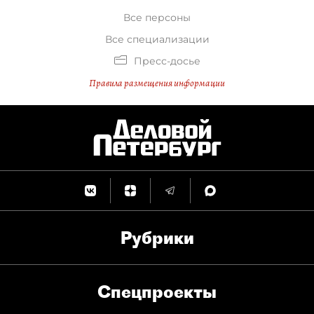
Все персоны
Все специализации
Пресс-досье
Правила размещения информации
Рубрики
Спец­проекты