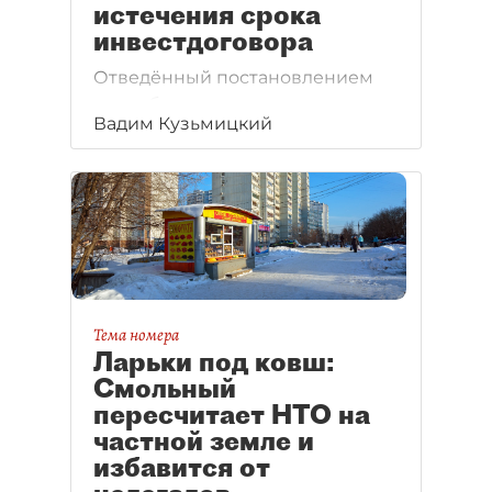
истечения срока
инвестдоговора
Отведённый постановлением
петербургского правительства
Вадим Кузьмицкий
срок на реконструкцию "Новой
Голландии" истёк. Работы
не завершены. Инвестор подал
в суд на комитет
имущественных отношений.
Тема номера
Ларьки под ковш:
Смольный
пересчитает НТО на
частной земле и
избавится от