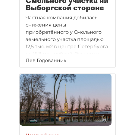
Смольного участка на
Выборгской стороне
Частная компания добилась
снижения цены
приобретённого у Смольного
земельного участка площадью
12,5 тыс. м2 в центре Петербурга
до 15,8 млн рублей. Эксперты
Лев Годованник
оценили его рыночную
стоимость в 600–700 млн.