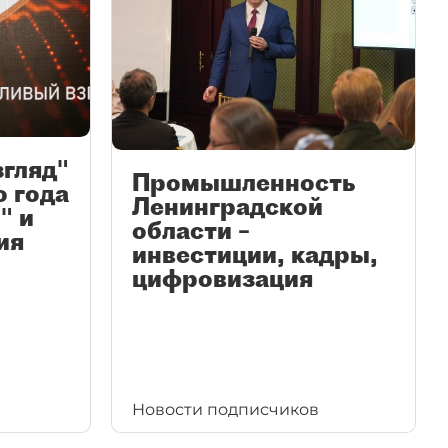
згляд"
Промышленность
ю года
Ленинградской
" и
области –
ия
инвестиции, кадры,
цифровизация
Новости подписчиков