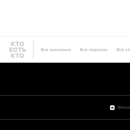
Все компании
Все персоны
Все с
ВКонт