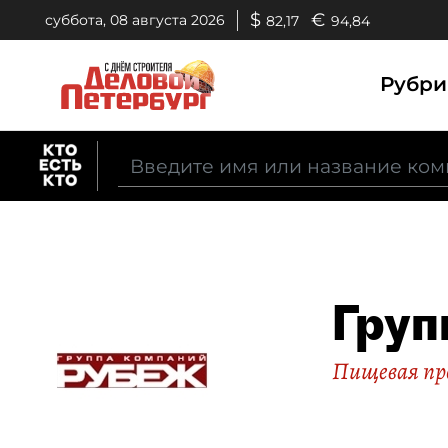
$
€
суббота, 08 августа 2026
82,17
94,84
Рубр
Груп
Пищевая п