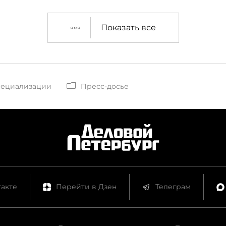
Показать все
пециализации
Пресс-досье
акте
Перейти в Дзен
Телеграм