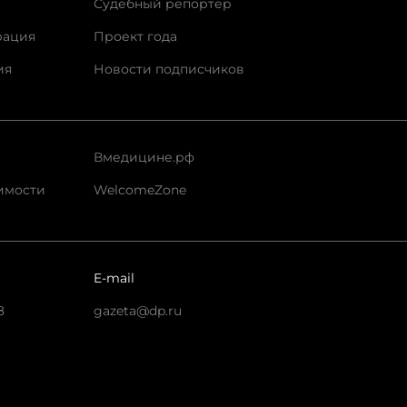
Судебный репортер
рация
Проект года
ия
Новости подписчиков
Вмедицине.рф
имости
WelcomeZone
E-mail
8
gazeta@dp.ru