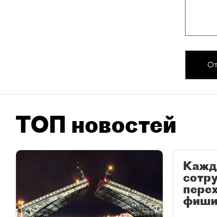
От
ТОП новостей
Кажд
сотр
перех
фиши