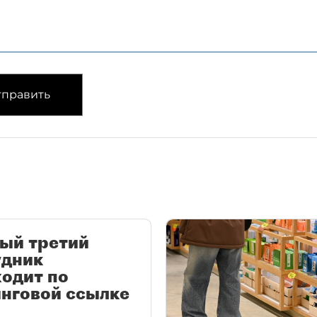
править
ый третий
удник
одит по
нговой ссылке