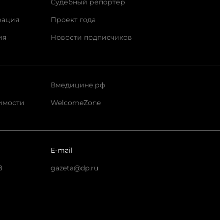
Судебный репортер
рация
Проект года
ия
Новости подписчиков
Вмедицине.рф
имости
WelcomeZone
E-mail
8
gazeta@dp.ru