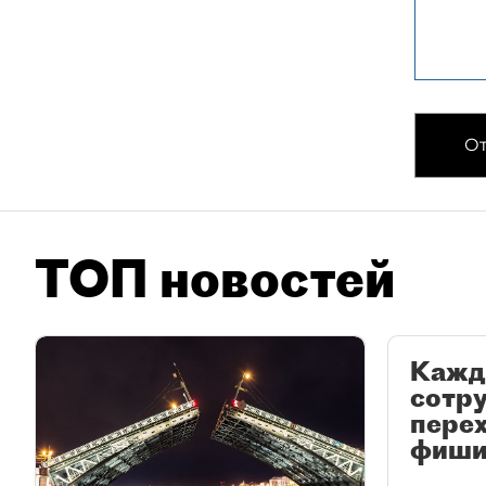
От
ТОП новостей
Кажд
сотр
перех
фиши