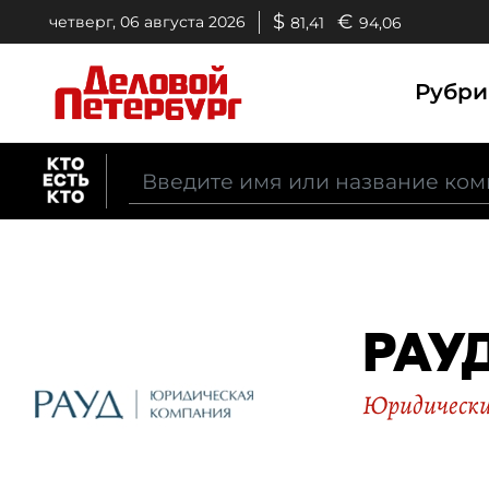
$
€
четверг, 06 августа 2026
81,41
94,06
Рубр
РАУ
Юридические