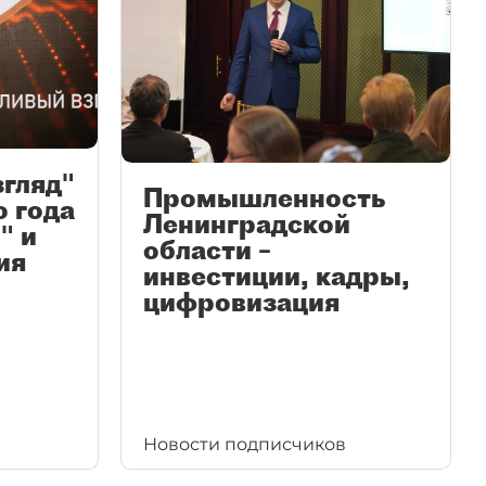
згляд"
Промышленность
ю года
Ленинградской
" и
области –
ия
инвестиции, кадры,
цифровизация
Новости подписчиков