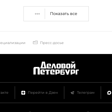
Показать все
пециализации
Пресс-досье
акте
Перейти в Дзен
Телеграм