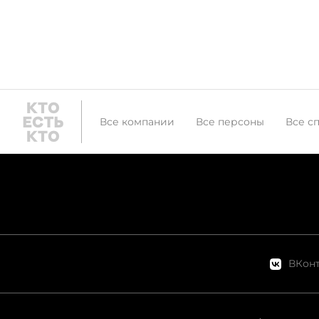
Все компании
Все персоны
Все с
ВКонт