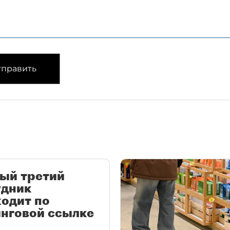
править
ый третий
удник
одит по
нговой ссылке