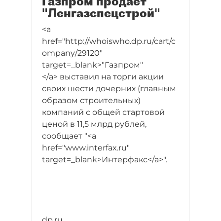
Газпром продает
"Ленгазспецстрой"
<a
href="http://whoiswho.dp.ru/cart/c
ompany/29120"
target=_blank>"Газпром"
</a> выставил на торги акции
своих шести дочерних (главным
образом строительных)
компаний с общей стартовой
ценой в 11,5 млрд рублей,
сообщает "<a
href="www.interfax.ru"
target=_blank>Интерфакс</a>".
dp.ru