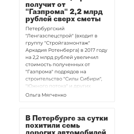
получит от
"Газпрома" 2,2 млрд
рублей сверх сметы
Петербургский
"Ленгазспецстрой" (входит в
группу "Стройгазмонтаж"
Аркадия Ротенберга) в 2017 году
на 2,2 млрд рублей увеличил
стоимость полученных от
"Газпрома" подрядов на
строительство "Силы Сибири",
"Южного потока" и других
крупных проектов. В итоге
Ольга Мягченко
общая сумма контрактов
превысила 102,6 млрд рублей.
В Петербурге за сутки
похитили семь
дорогих автомобилей