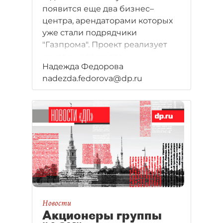
появится еще два бизнес–
центра, арендаторами которых
уже стали подрядчики
"Газпрома". Проект реализует
группа инвесторов
Надежда Федорова
из нефтегазового сектора,
nadezda.fedorova@dp.ru
которые планируют вложить
в строительство более 2 млрд
рублей.
Новости
Акционеры группы