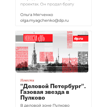
проектах. Он продал брату
Аркадию свою долю
Ольга Мягченко
в петербургском
olga.myagchenko@dp.ru
"Ленгазспецстрое" и еще в
нескольких компаниях.
Новости
"Деловой Петербург".
Газовая звезда в
Пулково
В деловой зоне Пулково