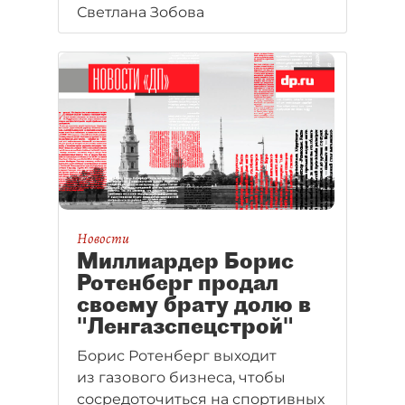
тысяч гектаров каждый. Новичку
Светлана Зобова
попасть в этот клуб нелегко, но
за последние пару лет сразу
несколько петербургских
миллиардеров оформили на
свое имя охотничьи хозяйства.
Новости
Миллиардер Борис
Ротенберг продал
своему брату долю в
"Ленгазспецстрой"
Борис Ротенберг выходит
из газового бизнеса, чтобы
сосредоточиться на спортивных