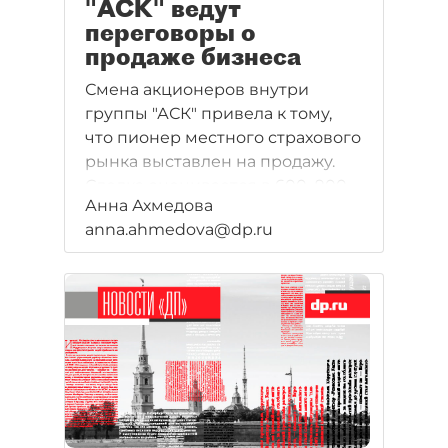
"АСК" ведут
переговоры о
продаже бизнеса
Смена акционеров внутри
группы "АСК" привела к тому,
что пионер местного страхового
рынка выставлен на продажу.
Сделка оценивается в 600–900
Анна Ахмедова
млн рублей. Вероятным
anna.ahmedova@dp.ru
покупателем называют
"Ингосстрах".