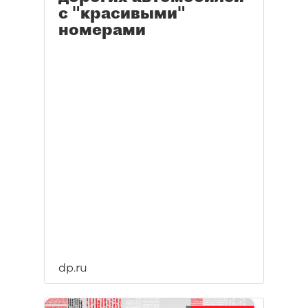
с "красивыми"
номерами
dp.ru