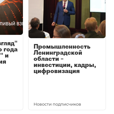
згляд"
Промышленность
ю года
Ленинградской
" и
области –
ия
инвестиции, кадры,
цифровизация
Новости подписчиков