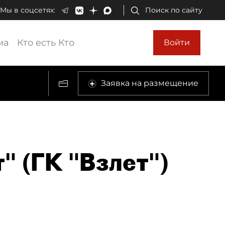
Мы в соцсетях:
Поиск по сайту
ма
Кто есть Кто
Войти
Заявка на размещение
" (ГК "Взлет")