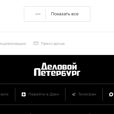
Показать все
пециализации
Пресс-досье
акте
Перейти в Дзен
Телеграм