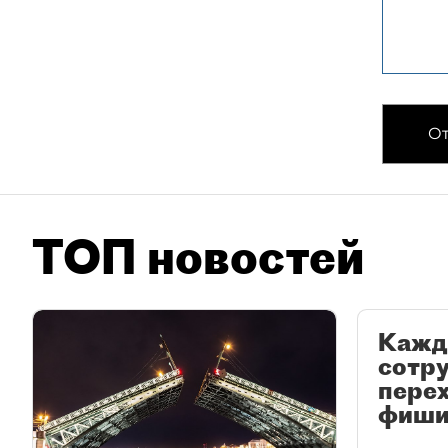
От
ТОП новостей
Кажд
сотр
перех
фиши