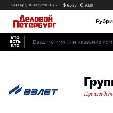
$
€
четверг, 06 августа 2026
80,93
93,19
Рубр
Груп
Производств