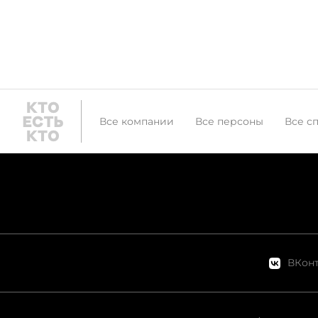
Все компании
Все персоны
Все с
ВКонт