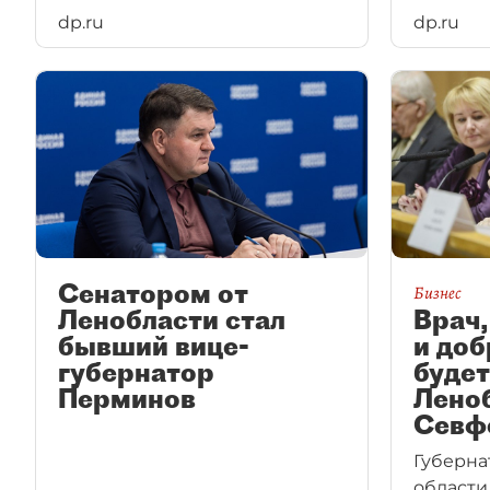
dp.ru
dp.ru
Сенатором от
Бизнес
Ленобласти стал
Врач
бывший вице-
и доб
губернатор
будет
Перминов
Леноб
Севф
Губерна
области