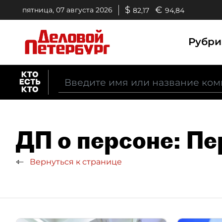
$
€
пятница, 07 августа 2026
82,17
94,84
Рубр
ДП о персоне: П
Вернуться к странице