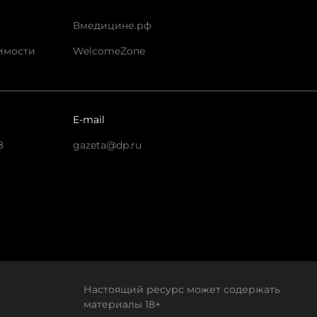
Вмедицине.рф
имости
WelcomeZone
E-mail
8
gazeta@dp.ru
Настоящий ресурс может содержать
материалы 18+