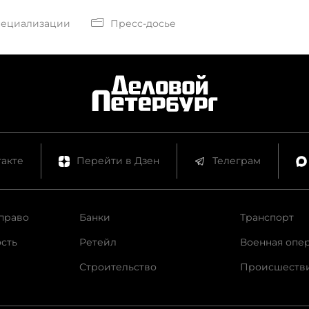
пециализации
Пресс-досье
акте
Перейти в Дзен
Телеграм
право
Банки
Транспорт
сть
Ретейл
Военная опе
Строительство
Происшеств