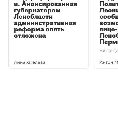
и. Анонсированная
Поли
губернатором
Леон
Ленобласти
сооб
административная
возм
реформа опять
вице
отложена
Лено
Перм
Вице–гу
по внут
Анна Хмелева
Антон М
Сергей 
из–за с
Об этом
канале 
Леонид 