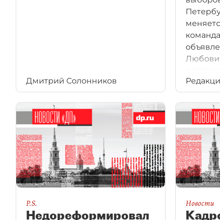
Петербу
меняетс
команда
объявле
Любови
полпред
Дмитрий Солонников
Редакц
СЗФО. З
админи
сразу д
губернат
информа
ближай
состоят
— чинов
получит
P.S.
Новости
Недореформировал
Кадр