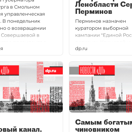
Ленобласти Се
рга в Смольном
Перминов
я управленческая
. В понедельник
Перминов назначен
но о возвращении
куратором выборной
 Совершаевой в
кампании "Единой Рос
ство президента в
регионах. Ключевой и
ия
dp.ru
ато в городской
станет реальное разд
страции появляются
полномочий между
ва новых вице–
Александром Хинштей
ора. Также, по
Сергеем Перминовым
ции «ДП», в
действующим замсекр
шее время может
Александром Грибовы
ься третье назначение
ника, который
 приставку «первый».
Самым богаты
овый канал.
чиновником