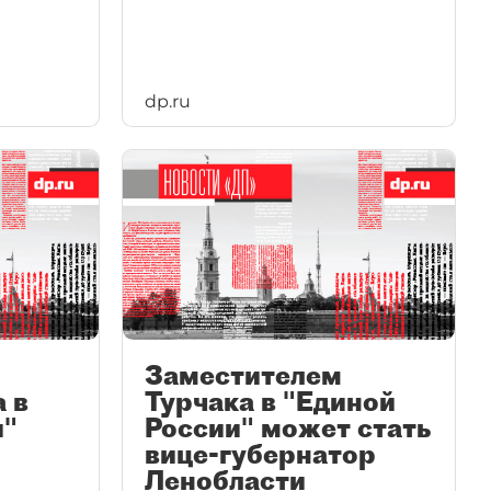
dp.ru
Заместителем
 в
Турчака в "Единой
и"
России" может стать
вице-губернатор
Ленобласти