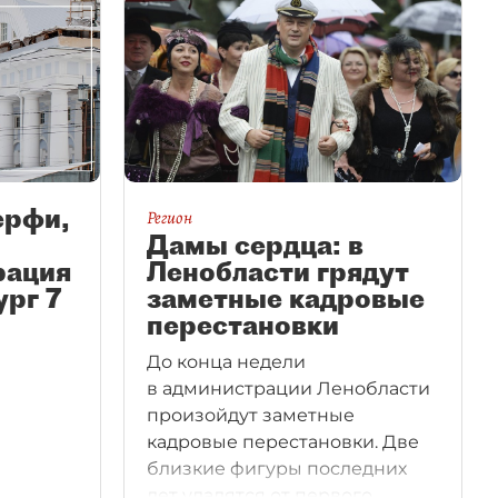
ерфи,
Регион
Дамы сердца: в
рация
Ленобласти грядут
ург 7
заметные кадровые
перестановки
До конца недели
в администрации Ленобласти
произойдут заметные
кадровые перестановки. Две
близкие фигуры последних
лет удалятся от первого