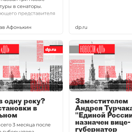
туры в сенаторы.
ющего представителя
ав Афонькин
dp.ru
в одну реку?
Заместителем
тановки в
Андрея Турчака
ьном
"Единой Росси
назначен вице-
всего 3 месяца после
губернатор
 губернатора