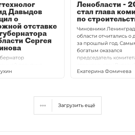
ттехнолог
Ленобласти - 2
ид Давыдов
стал глава ком
щил о
по строительст
ожной отставке
Чиновники Ленинград
-губернатора
области отчитались о 
бласти Сергея
за прошлый год. Самы
инова
богатым оказался
бернатор
председатель комитет
ренней политике
строительству Витали
ухин
Екатерина Фомичева
Перминов может уйти
Жданов.
кандала на выборах.
 в своем телеграм–
заявил политтехнолог
Давыдов.
Загрузить ещё