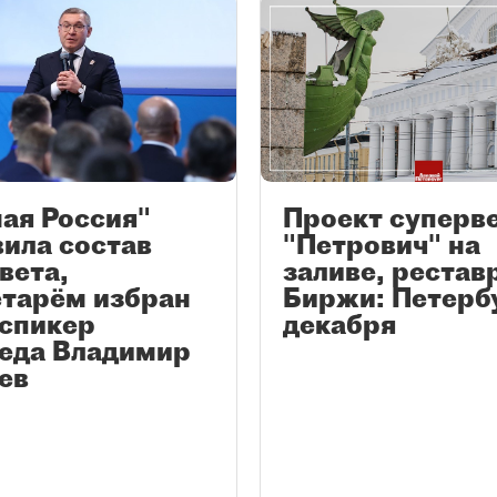
ая Россия"
Проект суперв
ила состав
"Петрович" на
вета,
заливе, рестав
етарём избран
Биржи: Петерб
-спикер
декабря
еда Владимир
ев