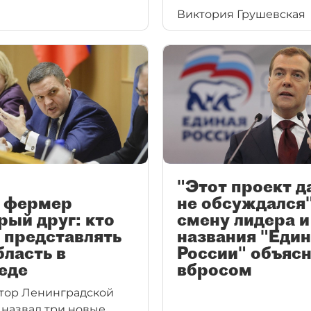
Виктория Грушевская
"Этот проект 
, фермер
не обсуждался"
рый друг: кто
смену лидера и
 представлять
названия "Еди
ласть в
России" объяс
еде
вбросом
тор Ленинградской
 назвал три новые