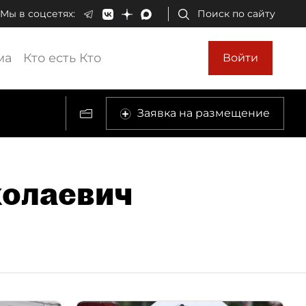
Мы в соцсетях:
Поиск по сайту
ма
Кто есть Кто
Войти
Заявка на размещение
колаевич