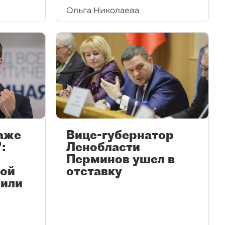
Ольга Николаева
лица — с формальным
повышением.
даже
Вице-губернатор
:
Ленобласти
Перминов ушел в
ной
отставку
нили