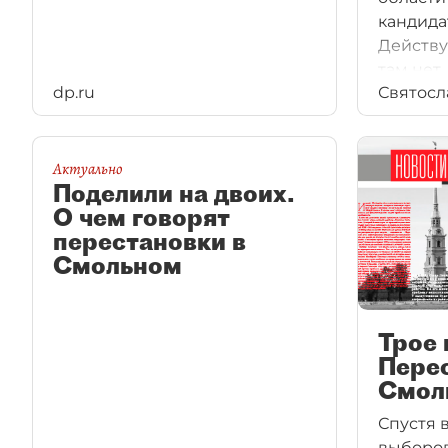
кандида
Действу
там нет.
dp.ru
Святосл
Актуально
Поделили на двоих.
О чем говорят
перестановки в
Смольном
Трое 
Перес
Смол
Спустя 
выборов