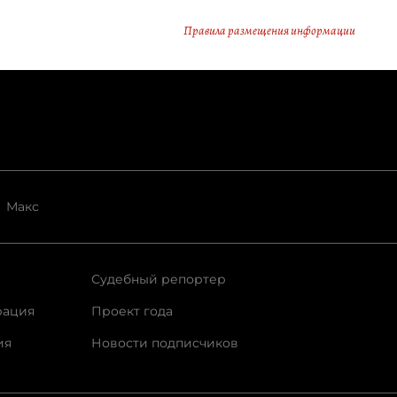
Правила размещения информации
Макс
Судебный репортер
рация
Проект года
ия
Новости подписчиков