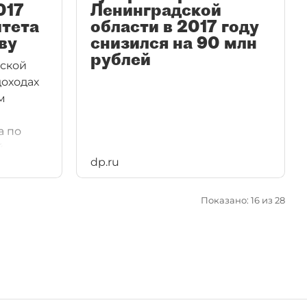
017
Ленинградской
итета
области в 2017 году
ву
снизился на 90 млн
рублей
ской
доходах
м
а по
й
dp.ru
Показано: 16 из 28