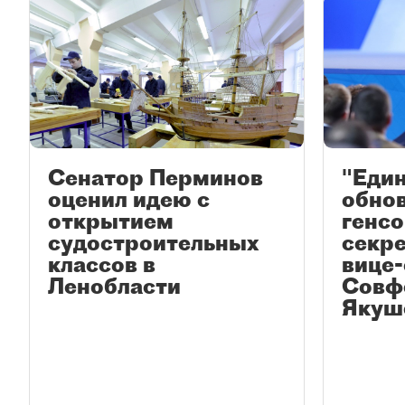
Сенатор Перминов
"Един
оценил идею с
обнов
открытием
генсо
судостроительных
секр
классов в
вице
Ленобласти
Совф
Якуш