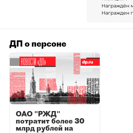
Награждён м
Награжден п
ДП о персоне
ОАО "РЖД"
потратит более 30
млрд рублей на