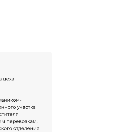
а цеха
хаником-
онного участка
стителя
им перевозкам,
ского отделения