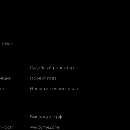
Макс
Судебный репортер
рация
Проект года
ия
Новости подписчиков
Вмедицине.рф
имости
WelcomeZone