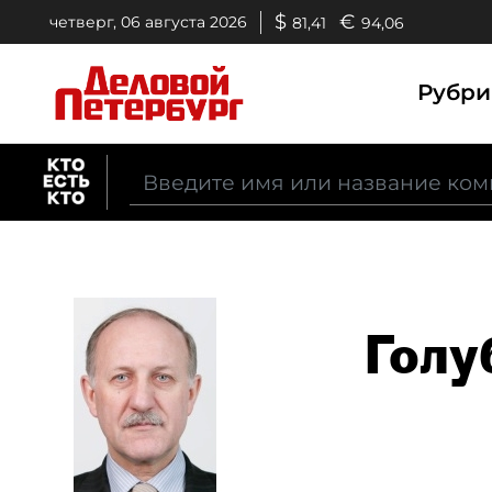
$
€
четверг, 06 августа 2026
81,41
94,06
Рубр
Голу