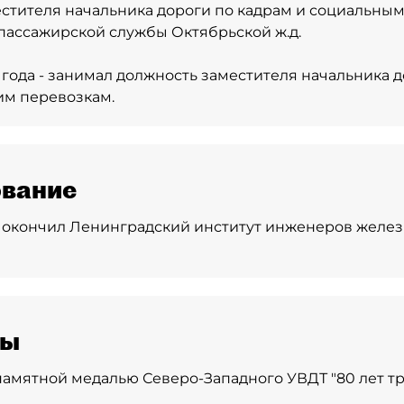
естителя начальника дороги по кадрам и социальным
пассажирской службы Октябрьской ж.д.
 года - занимал должность заместителя начальника 
им перевозкам.
вание
 - окончил Ленинградский институт инженеров жел
ды
амятной медалью Северо-Западного УВДТ "80 лет т