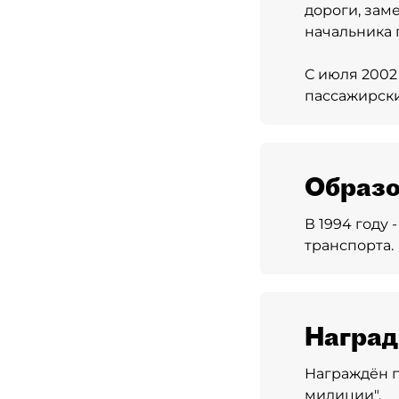
дороги, зам
начальника 
С июля 2002
пассажирск
Образо
В 1994 году
транспорта.
Награ
Награждён п
милиции".