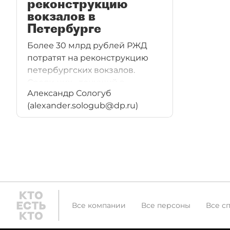
реконструкцию
вокзалов в
Петербурге
Более 30 млрд рублей РЖД
потратят на реконструкцию
петербургских вокзалов.
Среди них - тонущий в
Александр Сологуб
грунтовых водах Ладожский.
(alexander.sologub@dp.ru)
Все компании
Все персоны
Все с