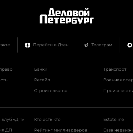
акте
Перейти в Дзен
Телеграм
право
Банки
Транспорт
сть
Ретейл
Военная опе
Строительство
Происшеств
 клуб «ДП»
Кто есть кто
Estateline
ия ДП
Рейтинг миллиардеров
База недвиж