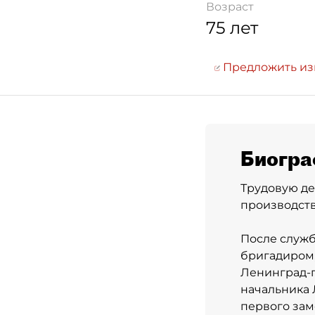
Возраст
75 лет
Предложить и
Биогра
Трудовую де
производств
После служ
бригадиром,
Ленинград-
начальника 
первого зам