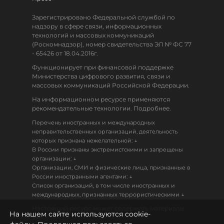
Зарегистрировано Федеральной службой по
надзору в сфере связи, информационных
технологий и массовых коммуникаций
(Роскомнадзор), номер свидетельства ЭЛ № ФС 77
- 65426 от 18.04.2016г.
Функционирует при финансовой поддержке
Министерства цифрового развития, связи и
массовых коммуникаций Российской Федерации.
На информационном ресурсе применяются
рекомендательные технологии. Подробнее.
Перечень иностранных и международных
неправительственных организаций, деятельность
↓
которых признана нежелательной:
В России признаны экстремистскими и запрещены
↓
организации:
Организации, СМИ и физические лица, признанные в
↓
России иностранными агентами:
Список организаций, в том числе иностранных и
↓
международных, признанных террористическими
Настоящий ресурс может содержать материалы
На нашем сайте используются cookie-
18+