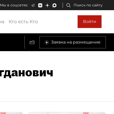
Мы в соцсетях:
Поиск по сайту
ма
Кто есть Кто
Войти
Заявка на размещение
гданович