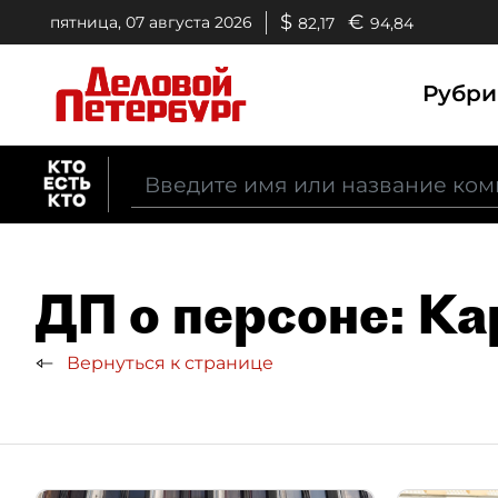
$
€
пятница, 07 августа 2026
82,17
94,84
Рубр
ДП о персоне: К
Вернуться к странице