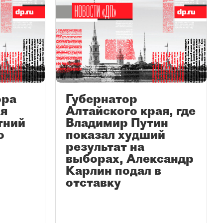
ора
Губернатор
ая
Алтайского края, где
тний
Владимир Путин
о
показал худший
результат на
выборах, Александр
Карлин подал в
отставку