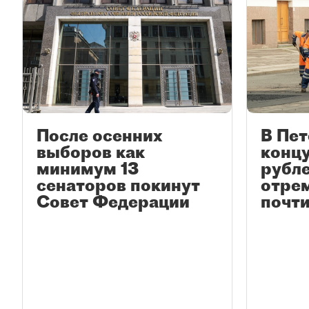
После осенних
В Пет
выборов как
концу
минимум 13
рубл
сенаторов покинут
отре
Совет Федерации
почти