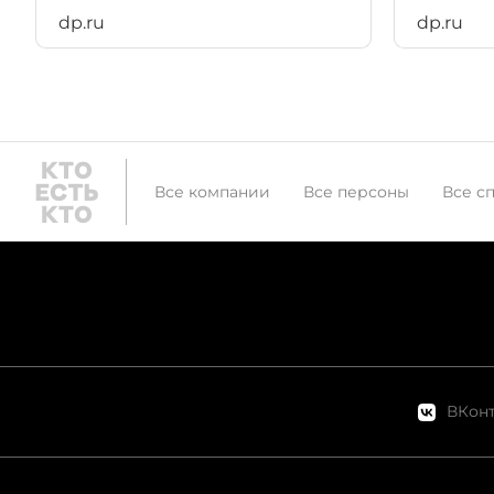
dp.ru
dp.ru
Все компании
Все персоны
Все с
ВКонт