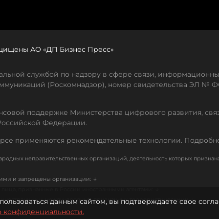
защищены АО «ДП Бизнес Пресс»
льной службой по надзору в сфере связи, информационны
ммуникаций (Роскомнадзор), номер свидетельства ЭЛ № ФС
совой поддержке Министерства цифрового развития, свя
Российской Федерации.
рсе применяются рекомендательные технологии. Подробн
родных неправительственных организаций, деятельность которых признан
↓
кими и запрещены организации:
↓
лица, признанные в России иностранными агентами:
↓
е иностранных и международных, признанных террористическими
пользоваться данным сайтом, вы подтверждаете свое согла
о конфиденциальности.