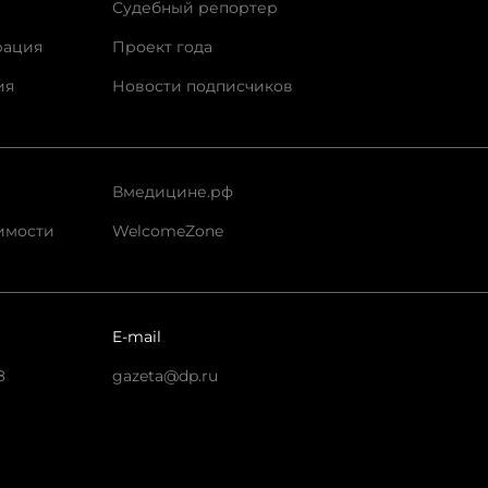
Судебный репортер
рация
Проект года
ия
Новости подписчиков
Вмедицине.рф
имости
WelcomeZone
E-mail
8
gazeta@dp.ru