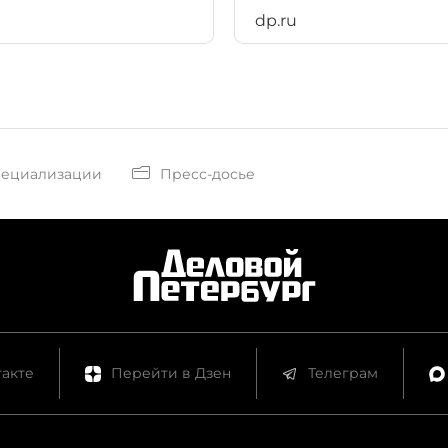
dp.ru
пециализации
Пресс-досье
акте
Перейти в Дзен
Телеграм