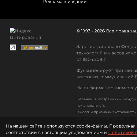
Реклама в издании
© 1993 - 2026 Все права 
Зарегистрировано Федера
технологий и массовых ко
от 18.04.2016г.
Функционирует при финан
массовых коммуникаций 
На информационном ресу
Перечень иностранных и междуна
↓
нежелательной:
В России признаны экстремистс
Организации, СМИ и физические 
Список организаций, в том числ
На нашем сайте используются cookie-файлы. Продолжая 
соответствии с настоящим уведомлением и
Политикой 