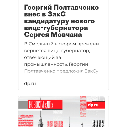
Георгий Полтавченко
внес в ЗакС
кандидатуру нового
вице-губернатора
Сергея Мовчана
В Смольный в скором времени
вернется вице-губернатор,
отвечающий за
промышленность. Георгий
Полтавченко предложил ЗакСу
назначить на эту должность
dp.ru
аудитора Счетной палаты
Сергея Мовчана - еще одного
члена православных обществ и
выходца из команды Анатолия
Собчака.