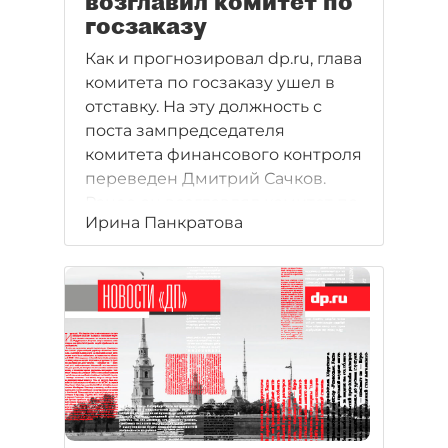
возглавил комитет по
госзаказу
Как и прогнозировал dp.ru, глава
комитета по госзаказу ушел в
отставку. На эту должность с
поста зампредседателя
комитета финансового контроля
переведен Дмитрий Сачков.
Ранее он возглавлял комитет по
Ирина Панкратова
туризму. Череда перестановок в
Смольном продолжается.