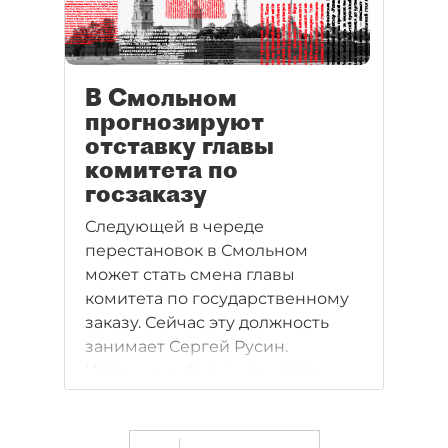
В Смольном
прогнозируют
отставку главы
комитета по
госзаказу
Следующей в череде
перестановок в Смольном
может стать смена главы
комитета по государственному
заказу. Сейчас эту должность
занимает Сергей Русин.
Источники dp.ru в комитете
говорят о его вероятной
отставке в феврале.