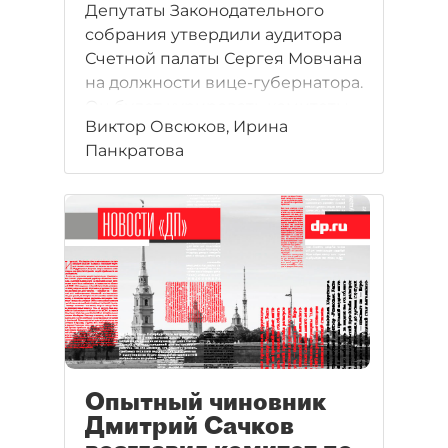
Депутаты Законодательного
собрания утвердили аудитора
Счетной палаты Сергея Мовчана
на должности вице-губернатора.
Он будет курировать комитеты
Виктор Овсюков, Ирина
по госзаказу, по
Панкратова
промышленности и развитию
предпринимательства с общим
бюджетом почти 3 млрд рублей
в этом году.
Опытный чиновник
Дмитрий Сачков